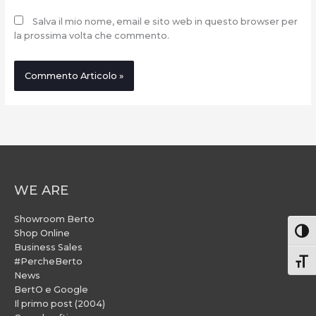
Salva il mio nome, email e sito web in questo browser per
la prossima volta che commento.
WE ARE
Showroom Berto
Attiv
Shop Online
Business Sales
#PercheBerto
Atti
News
BertO e Google
Il primo post (2004)