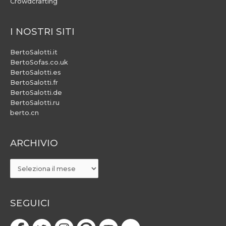
Crowdcrafting
I NOSTRI SITI
BertoSalotti.it
BertoSofas.co.uk
BertoSalotti.es
BertoSalotti.fr
BertoSalotti.de
BertoSalotti.ru
berto.cn
ARCHIVIO
ARCHIVIO
SEGUICI