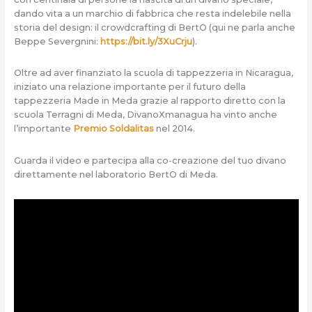
dando vita a un marchio di fabbrica che resta indelebile nella
storia del design: il crowdcrafting di BertO (qui ne parla anche
Beppe Severgnini:
https://bit.ly/3XuCrju
).
Oltre ad aver finanziato la scuola di tappezzeria in Nicaragua,
iniziato una relazione importante per il futuro della
tappezzeria Made in Meda grazie al rapporto diretto con la
scuola Terragni di Meda, DivanoXmanagua ha vinto anche
l’importante
Premio
Soldalitas
nel 2014.
Guarda il video e partecipa alla co-creazione del tuo divano
direttamente nel laboratorio BertO di Meda.