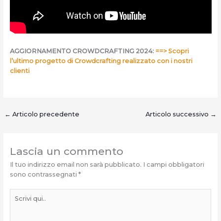
AGGIORNAMENTO CROWDCRAFTING 2024:
==> Scopri
l’ultimo progetto di Crowdcrafting realizzato con i nostri
clienti
←
Articolo precedente
Articolo successivo
→
Lascia un commento
Il tuo indirizzo email non sarà pubblicato.
I campi obbligatori
sono contrassegnati
*
Scrivi
qui..