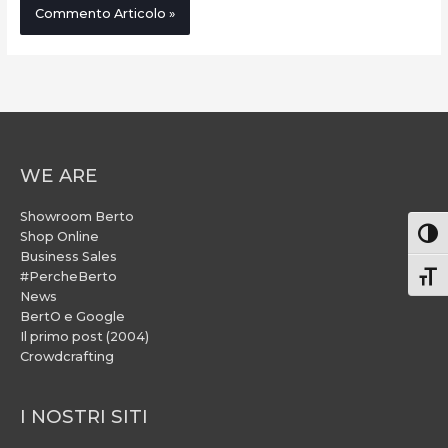
WE ARE
Showroom Berto
Attiv
Shop Online
Business Sales
#PercheBerto
Atti
News
BertO e Google
Il primo post (2004)
Crowdcrafting
I NOSTRI SITI