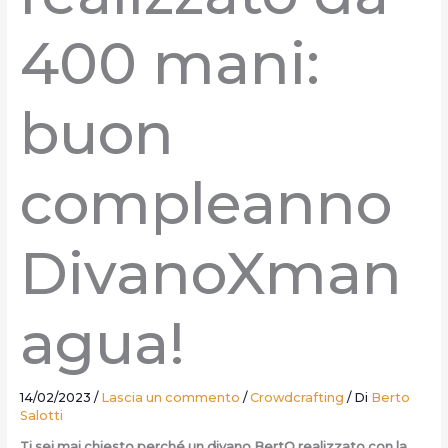
400 mani:
buon
compleanno
DivanoXman
agua!
14/02/2023
/
Lascia un commento
/
Crowdcrafting
/ Di
Berto
Salotti
Ti sei mai chiesto perché un divano BertO realizzato con la