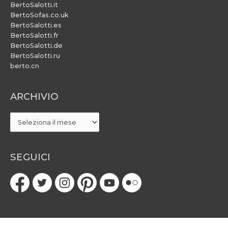
BertoSalotti.it
BertoSofas.co.uk
BertoSalotti.es
BertoSalotti.fr
BertoSalotti.de
BertoSalotti.ru
berto.cn
ARCHIVIO
ARCHIVIO
SEGUICI