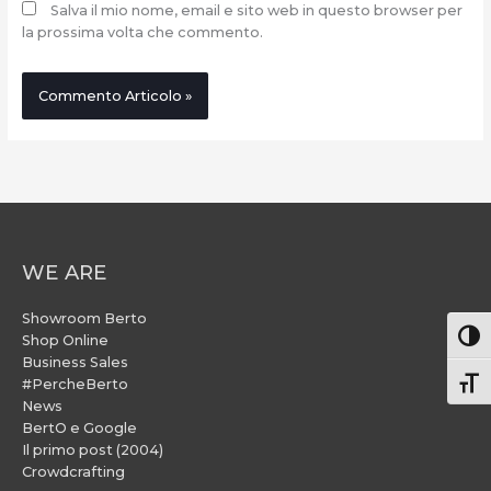
Salva il mio nome, email e sito web in questo browser per
la prossima volta che commento.
WE ARE
Showroom Berto
Attiv
Shop Online
Business Sales
#PercheBerto
Atti
News
BertO e Google
Il primo post (2004)
Crowdcrafting