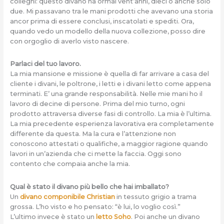
colleghi: questo divano ha ormai vent’anni, dieci o anche solo
due. Mi passavano tra le mani prodotti che avevano una storia
ancor prima di essere conclusi, inscatolati e spediti. Ora,
quando vedo un modello della nuova collezione, posso dire
con orgoglio di averlo visto nascere.
Parlaci del tuo lavoro.
La mia mansione e missione è quella di far arrivare a casa del
cliente i divani, le poltrone, i letti e i divani letto come appena
terminati. E’ una grande responsabilità. Nelle mie mani ho il
lavoro di decine di persone. Prima del mio turno, ogni
prodotto attraversa diverse fasi di controllo. La mia è l’ultima.
La mia precedente esperienza lavorativa era completamente
differente da questa. Ma la cura e l’attenzione non
conoscono attestati o qualifiche, a maggior ragione quando
lavori in un’azienda che ci mette la faccia. Oggi sono
contento che compaia anche la mia.
Qual è stato il divano più bello che hai imballato?
Un
divano componibile Christian
in tessuto grigio a trama
grossa. L’ho visto e ho pensato: “è lui, lo voglio così.”
L’ultimo invece è stato un
letto Soho
. Poi anche un divano