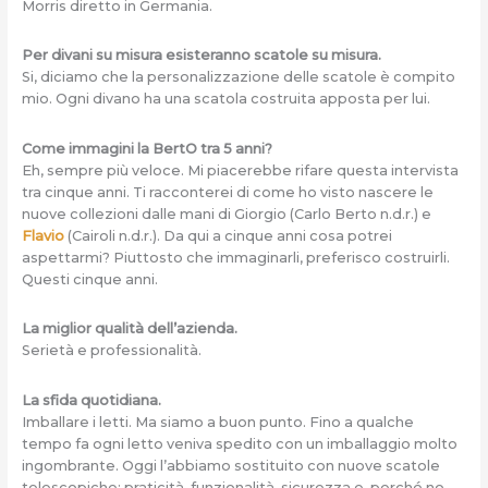
Morris diretto in Germania.
Per divani su misura esisteranno scatole su misura.
Si, diciamo che la personalizzazione delle scatole è compito
mio. Ogni divano ha una scatola costruita apposta per lui.
Come immagini la BertO tra 5 anni?
Eh, sempre più veloce. Mi piacerebbe rifare questa intervista
tra cinque anni. Ti racconterei di come ho visto nascere le
nuove collezioni dalle mani di Giorgio (Carlo Berto n.d.r.) e
Flavio
(Cairoli n.d.r.). Da qui a cinque anni cosa potrei
aspettarmi? Piuttosto che immaginarli, preferisco costruirli.
Questi cinque anni.
La miglior qualità dell’azienda.
Serietà e professionalità.
La sfida quotidiana.
Imballare i letti. Ma siamo a buon punto. Fino a qualche
tempo fa ogni letto veniva spedito con un imballaggio molto
ingombrante. Oggi l’abbiamo sostituito con nuove scatole
telescopiche: praticità, funzionalità, sicurezza e, perché no,