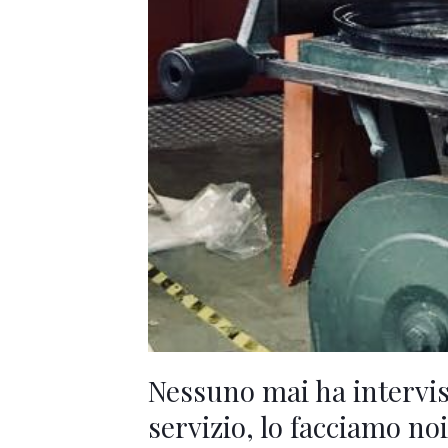
onorato
servizio,
lo
facciamo
noi.
Nessuno mai ha intervi
servizio, lo facciamo noi