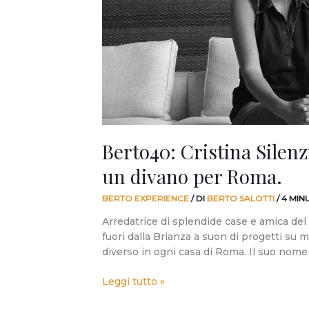
sogno
di
un
divano
per
Roma.
Berto40: Cristina Silenzi
un divano per Roma.
BERTO EXPERIENCE
/ DI
BERTO SALOTTI
/
4 MIN
Arredatrice di splendide case e amica del
fuori dalla Brianza a suon di progetti su 
diverso in ogni casa di Roma. Il suo nome
Leggi tutto »