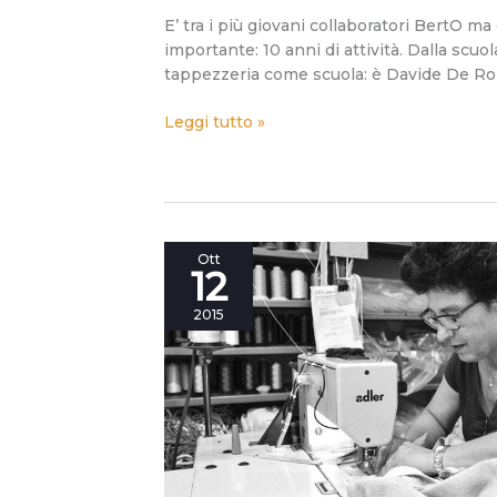
E’ tra i più giovani collaboratori BertO ma
importante: 10 anni di attività. Dalla scuol
tappezzeria come scuola: è Davide De Rob
Leggi tutto »
#Berto40:
Ott
12
Serafina
Gallo
2015
scultrice
di
divani
in
real
time.