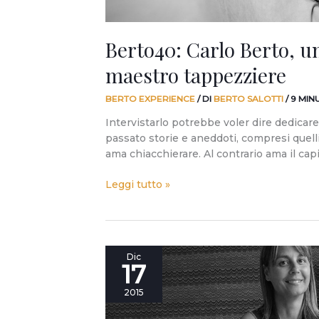
Berto40: Carlo Berto, un
maestro tappezziere
BERTO EXPERIENCE
/ DI
BERTO SALOTTI
/
9 MIN
Intervistarlo potrebbe voler dire dedicar
passato storie e aneddoti, compresi quell
ama chiacchierare. Al contrario ama il cap
Leggi tutto »
Berto40:
Dic
17
Cristina
Silenzi
2015
e
il