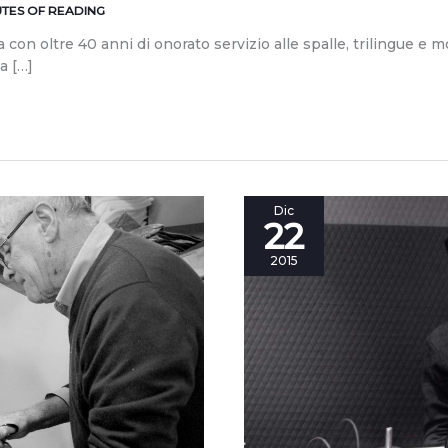
UTES OF READING
con oltre 40 anni di onorato servizio alle spalle, trilingue e m
a […]
Berto40:
Dic
22
Carlo
Alberto,
2015
ovvero
il
primo
uomo
Berto41