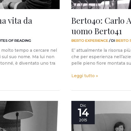
a vita da
Berto40: Carlo A
uomo Berto41
UTES OF READING
BERTO EXPERIENCE
/ DI
BERTO 
e molto tempo a cercare nel
E’ attualmente la risorsa più
i sul suo nome. Ma lui non
che per esperienza nell’azie
itonné, è diventato uno tra
pelle pieno fiore montata su
Leggi tutto »
Berto40:
Dic
14
Mariann
Komlosi
2015
e
il