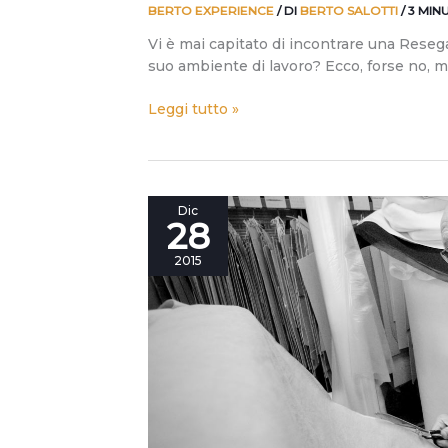
BERTO EXPERIENCE
/ DI
BERTO SALOTTI
/
3 MIN
Vi è mai capitato di incontrare una Resega 
suo ambiente di lavoro? Ecco, forse no, m
Leggi tutto »
Berto40:
Dic
28
Carlo
Berto,
2015
una
vita
da
maestro
tappezziere