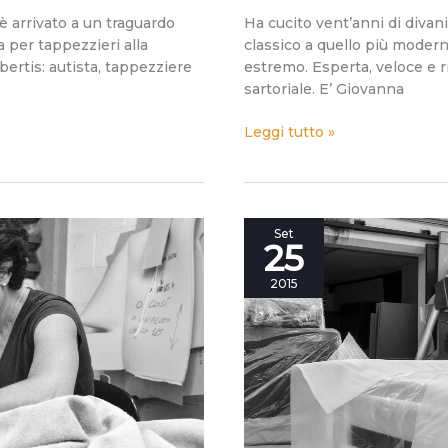
 è arrivato a un traguardo
Ha cucito vent’anni di divani
a per tappezzieri alla
classico a quello più modern
ertis: autista, tappezziere
estremo. Esperta, veloce e r
sartoriale. E’ Giovanna
Leggi tutto »
BertO40:
Set
25
Fabio
Mirabella,
2015
un’azienda
dentro
una
scatola.