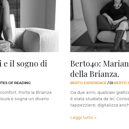
carattere
della
Brianza.
 e il sogno di
Berto40: Mariann
della Brianza.
UTES OF READING
BERTO EXPERIENCE
/ DI
BERTO 
 comfort. Porta la Brianza
Da due anni, qualsiasi grafica
misura e sogna un divano
è stata studiata da lei. Cono
tappezziere; digitalizza anc
Leggi tutto »