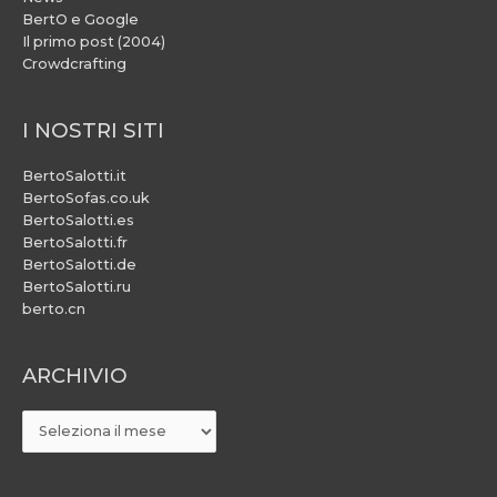
BertO e Google
Il primo post (2004)
Crowdcrafting
I NOSTRI SITI
BertoSalotti.it
BertoSofas.co.uk
BertoSalotti.es
BertoSalotti.fr
BertoSalotti.de
BertoSalotti.ru
berto.cn
ARCHIVIO
ARCHIVIO