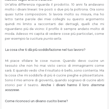
Un’altra differenza riguarda il prodotto. 10 anni fa andavano
molto i divani lineari: tre posti o due più la poltrona. Ora sono
quasi tutte composizioni. Si lavora molto su misura, ma ho
letto tante parole dei miei colleghi su questo argomento
quindi mi limito a raccontarti dei dettagli, quelli che mi
riguardano più da vicino: il profilo è sempre andato molto di
moda. Adesso mi capita di vedere cose più particolari, come
per esempio la cucitura
punto sella
.
La cosa che ti dà più soddisfazione nel tuo lavoro?
Mi piace sfidare le cose nuove. Quando devo cucire un
tessuto che non ho mai visto cerco di immaginarmi come
sarà. E quando vedo che il risultato è bello, sono contenta. Ma
la cosa che mi soddisfa di più è cucire pieghe e plissettature.
Sono il mio amore di gioventù, quando sognavo di cucire abiti
storici per il teatro.
Anche i divani hanno il loro
dramma
scozzese
.
Come riconosci un divano cucito bene?