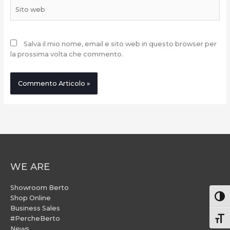
Sito
web
Salva il mio nome, email e sito web in questo browser per
la prossima volta che commento.
WE ARE
Showroom Berto
Attiv
Shop Online
Business Sales
#PercheBerto
Atti
News