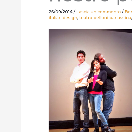
26/09/2014
/
Lascia un commento
/
Ber
italian design
,
teatro belloni barlassina