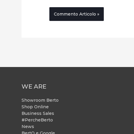
WE ARE
Showroom Berto
Shop Online
Business Sales
#PercheBerto
News
BertO e Google