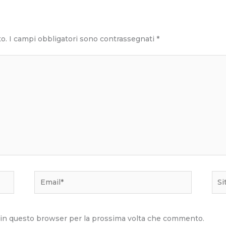
to.
I campi obbligatori sono contrassegnati
*
Email*
Sito
we
b in questo browser per la prossima volta che commento.