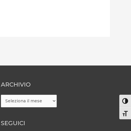
ARCHIVIO
ARCHIVIO
Attiv
Atti
SEGUICI