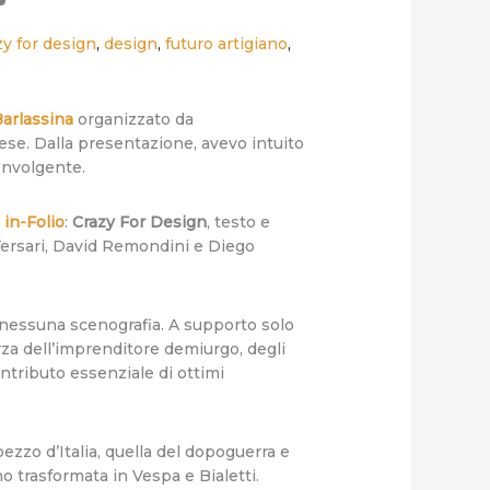
zy for design
,
design
,
futuro artigiano
,
Barlassina
organizzato da
ese. Dalla presentazione, avevo intuito
onvolgente.
 in-Folio
:
Crazy For Design
, testo e
 Versari, David Remondini e Diego
za nessuna scenografia. A supporto solo
forza dell’imprenditore demiurgo, degli
contributo essenziale di ottimi
pezzo d’Italia, quella del dopoguerra e
o trasformata in Vespa e Bialetti.