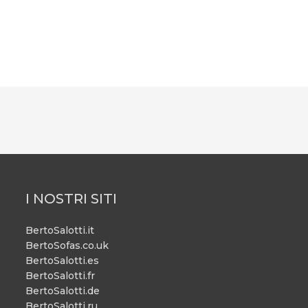
I NOSTRI SITI
BertoSalotti.it
BertoSofas.co.uk
BertoSalotti.es
BertoSalotti.fr
BertoSalotti.de
BertoSalotti.ru