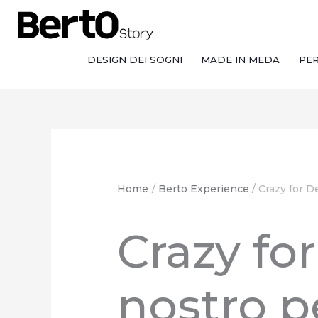
Salta
Passa
Vai
al
alla
al
contenuto
navigazione
contenuto
DESIGN DEI SOGNI
MADE IN MEDA
PE
Home
Berto Experience
Crazy for D
Crazy for
nostro p