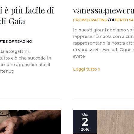
 è più facile di
vanessa4newcraf
di Gaia
CROWDCRAFTING
/ DI
BERTO SA
In questi giorni abbiamo vol
rappresentandola con alcun
UTES OF READING
rappresentano la nostra atti
di vanessa4newcraft. Ogni i
aia Segattini,
avete
utto ciò che succede in
mi sono appassionata al
Leggi tutto »
ntenuti
I
Giu
2
bottoni
di
2016
vanessa4newcraft: