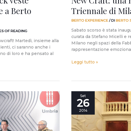
ck veste
New Craft: una 
e a Berto
Triennale di Mi
BERTO EXPERIENCE
/ DI
BERTO 
Sabato scorso è stata inaugu
ES OF READING
curata da Stefano Micelli e r
wcraft! Martedì, insieme alla
Milano negli spazi della Fab
lienti, ci saranno anche i
rappresentazione emozion
uno di loro e ha pensato al
Leggi tutto »
Crazy
Set
26
for
Design.
2014
Quale
sarà
il