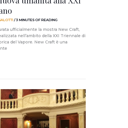
nuova umanità alla XXI
lano
SALOTTI
/
3 MINUTES OF READING
rata ufficialmente la mostra New Craft,
ealizzata nell’ambito della XXI Triennale di
brica del Vapore. New Craft è una
ante