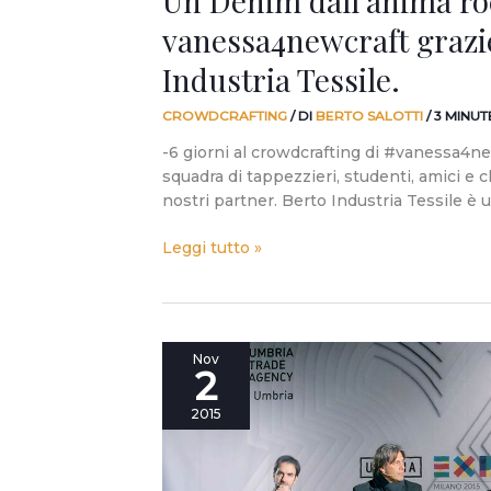
Un Denim dall’anima ro
vanessa4newcraft grazi
Industria Tessile.
CROWDCRAFTING
/ DI
BERTO SALOTTI
/
3 MINUT
-6 giorni al crowdcrafting di #vanessa4ne
squadra di tappezzieri, studenti, amici e c
nostri partner. Berto Industria Tessile è 
Leggi tutto »
All’ADI
Nov
2
una
serata
2015
per
discutere
di