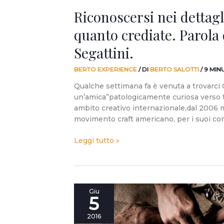
Riconoscersi nei dettagli
quanto crediate. Parola 
Segattini.
BERTO EXPERIENCE
/ DI
BERTO SALOTTI
/
9 MIN
Qualche settimana fa è venuta a trovarci G
un’amica”patologicamente curiosa verso t
ambito creativo internazionale,dal 2006 
movimento craft americano, per i suoi co
Leggi tutto »
vanessa4newcraft:
Giu
5
è
online
2016
il