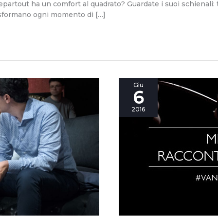
partout ha un comfort al quadrato? Guardate i suoi schienali: t
asformano ogni momento di […]
vanessa4newcraft
Giu
6
in
tre
2016
punti.