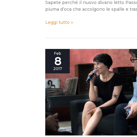
Sapete perché il nuovo divano letto Passe
piuma d’oca che accolgono le spalle e tr
Leggi tutto »
Riconoscersi
Feb
8
nei
dettagli
2017
è
più
facile
di
quanto
crediate.
Parola
di
Gaia
Segattini.