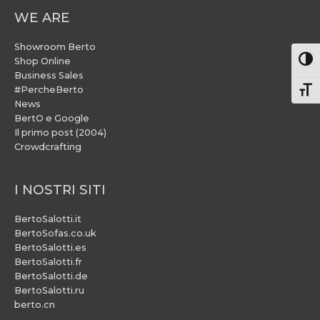
WE ARE
Showroom Berto
Attiv
Shop Online
Business Sales
#PercheBerto
Atti
News
BertO e Google
Il primo post (2004)
Crowdcrafting
I NOSTRI SITI
BertoSalotti.it
BertoSofas.co.uk
BertoSalotti.es
BertoSalotti.fr
BertoSalotti.de
BertoSalotti.ru
berto.cn