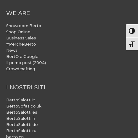
WE ARE
Showroom Berto
Attiv
Shop Online
Business Sales
#PercheBerto
Atti
News
BertO e Google
Il primo post (2004)
Crowdcrafting
I NOSTRI SITI
BertoSalotti.it
BertoSofas.co.uk
BertoSalotti.es
BertoSalotti.fr
BertoSalotti.de
BertoSalotti.ru
berto.cn