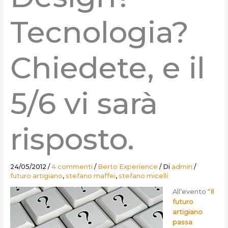
Tecnologia?
Chiedete, e il
5/6 vi sarà
risposto.
24/05/2012
/
4 commenti
/
Berto Experience
/ Di
admin
/
futuro artigiano
,
stefano maffei
,
stefano micelli
All’evento “
Il
futuro
artigiano
passa