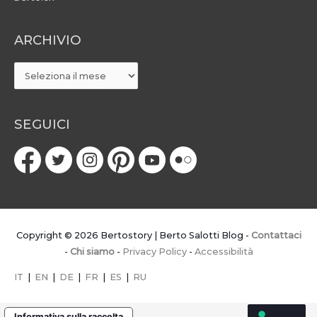
ARCHIVIO
ARCHIVIO
SEGUICI
Copyright © 2026
Bertostory | Berto Salotti Blog
-
Contattaci
-
Chi siamo
-
Privacy Policy
-
Accessibilità
IT
|
EN
|
DE
|
FR
|
ES
|
RU
Informativa sulla raccolta