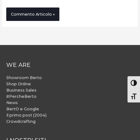
WE ARE
Showroom Berto
Attiv
Shop Online
Business Sales
#PercheBerto
Atti
News
BertO e Google
Il primo post (2004)
Crowdcrafting