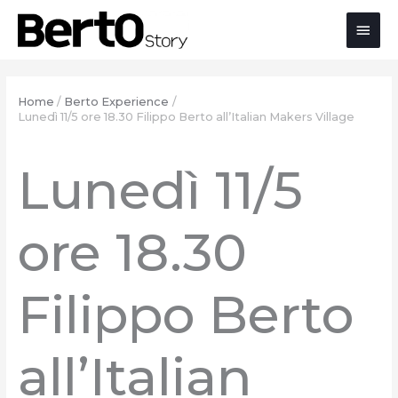
Salta
Passa
Vai
Men
al
alla
al
contenuto
navigazione
contenuto
prin
Home
Berto Experience
Lunedì 11/5 ore 18.30 Filippo Berto all’Italian Makers Village
Lunedì 11/5
ore 18.30
Filippo Berto
all’Italian