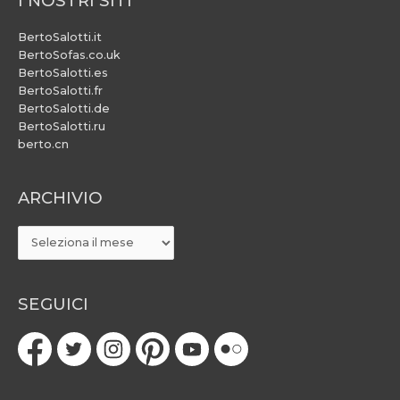
I NOSTRI SITI
BertoSalotti.it
BertoSofas.co.uk
BertoSalotti.es
BertoSalotti.fr
BertoSalotti.de
BertoSalotti.ru
berto.cn
ARCHIVIO
ARCHIVIO
SEGUICI