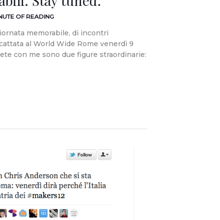
bili. Stay tuned.
INUTE OF READING
ornata memorabile, di incontri
i scattata al World Wide Rome venerdì 9
ete con me sono due figure straordinarie: