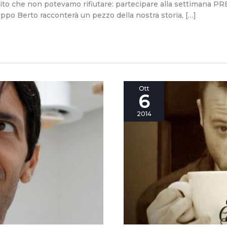
ito che non potevamo rifiutare: partecipare alla settimana 
lippo Berto racconterà un pezzo della nostra storia, […]
Maker
Ott
6
Faire
Rome
2014
2014
secondo
Luca
Carbonelli