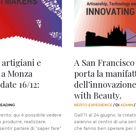
Bassetti
porta
la
manifattura
italiana
al
centro
dell’innovazione
globale:
 artigiani e
A San Francisco 
Innovating
with
 a Monza
porta la manifat
Beauty.
date 16/12:
dell’innovazione
with Beauty.
READING
BERTO EXPERIENCE
/ DI
ADMIN
/
vento, qui è possibile vedere
Dall’11 al 24 giugno, la creativ
 produrre, realizzare,
saranno al centro di una seri
entir parlare di “saper fare”
che fanno ben sperare per i