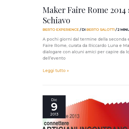
Maker Faire Rome 2014 
Schiavo
BERTO EXPERIENCE
/ DI
BERTO SALOTTI
/
2 MIN
A pochi giorni dal termine della seconda 
Faire Rome, curata da Riccardo Luna e M
dialogare con alcuni amici per capire da lo
dell’evento
Leggi tutto »
Incontro
Dic
9
ravvicinato
tra
2013
artigiani
e