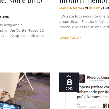
ne. Non è tutto
Incontri memora
MADE IN MEDA
/ DI
FILIPPO
/
1 M
Questa foto racconta una gi
EADING
straordinari. E’ stata infatt
io artigianale
marzo, e le persone che ved
tati in Via Conte Rosso 22,
17 al 22 aprile – abbiamo
Leggi tutto »
World
Mar
8
Wide
Rome:
2012
domani
la
rivoluzione
dei