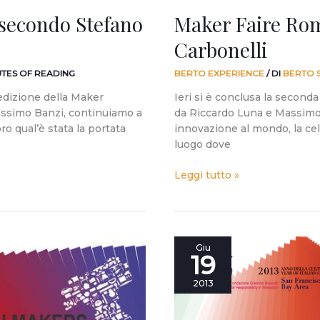
secondo Stefano
Maker Faire Ro
Carbonelli
UTES OF READING
BERTO EXPERIENCE
/ DI
BERTO 
edizione della Maker
Ieri si è conclusa la second
assimo Banzi, continuiamo a
da Riccardo Luna e Massimo 
ro qual’è stata la portata
innovazione al mondo, la ce
luogo dove
Leggi tutto »
A
Giu
19
San
Francisco
2013
la
Fondazione