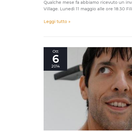
Qualche mese fa abbiamo ricevuto un inv
Village. Lunedì 11 maggio alle ore 18.30 Fi
Leggi tutto »
Maker
Ott
6
Faire
Rome
2014
2014
secondo
Stefano
Schiavo