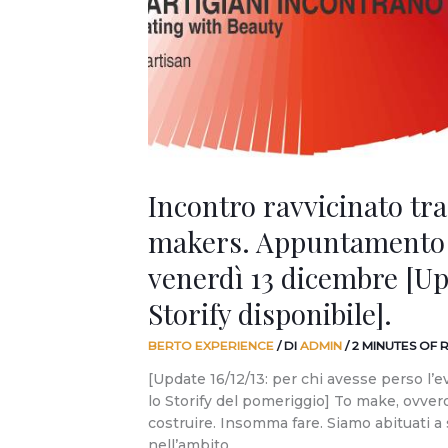
makers.
Appuntamento
a
Monza
venerdì
13
dicembre
[Update
16/12:
Incontro ravvicinato tra
Storify
disponibile].
makers. Appuntamento
venerdì 13 dicembre [Up
Storify disponibile].
BERTO EXPERIENCE
/ DI
ADMIN
/
2 MINUTES OF 
[Update 16/12/13: per chi avesse perso l’e
lo Storify del pomeriggio] To make, ovvero
costruire. Insomma fare. Siamo abituati a s
nell’ambito