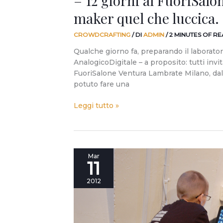
– 12 giorni al FuoriSalo
maker quel che luccica.
CROWDCRAFTING
/ DI
ADMIN
/
2 MINUTES OF R
Qualche giorno fa, preparando il laborator
AnalogicoDigitale – a proposito: tutti invi
FuoriSalone Ventura Lambrate Milano, dal 
potuto fare una
Leggi tutto »
Adesso
Mar
11
silenzio
per
2012
favore.
C’è
un
14enne