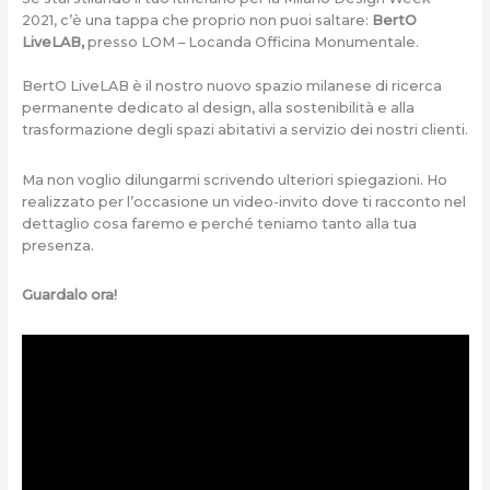
2021, c’è una tappa che proprio non puoi saltare:
BertO
LiveLAB,
presso LOM – Locanda Officina Monumentale.
BertO LiveLAB è il nostro nuovo spazio milanese di ricerca
permanente dedicato al design, alla sostenibilità e alla
trasformazione degli spazi abitativi a servizio dei nostri clienti.
Ma non voglio dilungarmi scrivendo ulteriori spiegazioni. Ho
realizzato per l’occasione un video-invito dove ti racconto nel
dettaglio cosa faremo e perché teniamo tanto alla tua
presenza.
Guardalo ora!