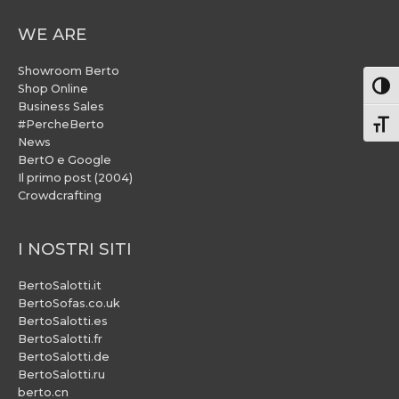
WE ARE
Showroom Berto
Attiv
Shop Online
Business Sales
#PercheBerto
Atti
News
BertO e Google
Il primo post (2004)
Crowdcrafting
I NOSTRI SITI
BertoSalotti.it
BertoSofas.co.uk
BertoSalotti.es
BertoSalotti.fr
BertoSalotti.de
BertoSalotti.ru
berto.cn