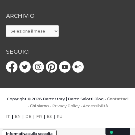
ARCHIVIO
ARCHIVIO
SEGUICI
Copyright © 2026
Bertostory | Berto Salotti Blog
-
Contattaci
-
Chi siamo
-
Privacy Policy
-
Accessibilità
IT
|
EN
|
DE
|
FR
|
ES
|
RU
Informativa sulla raccolta