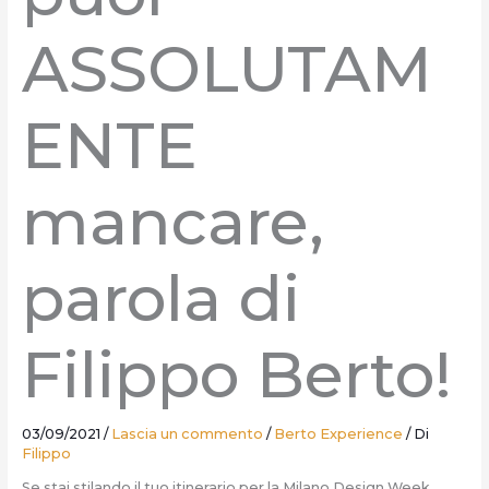
ASSOLUTAM
ENTE
mancare,
parola di
Filippo Berto!
03/09/2021
/
Lascia un commento
/
Berto Experience
/ Di
Filippo
Se stai stilando il tuo itinerario per la Milano Design Week