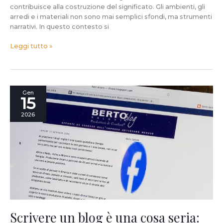
contribuisce alla costruzione del significato. Gli ambienti, gli
arredi e i materiali non sono mai semplici sfondi, ma strumenti
narrativi. In questo contesto si
Leggi tutto »
Scrivere
Gen
15
un
blog
2026
è
una
cosa
seria:
anche
nel
2026,
dopo
22
anni
Scrivere un blog è una cosa seria: