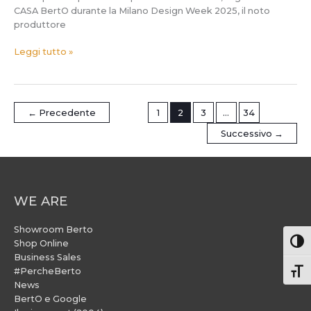
CASA BertO durante la Milano Design Week 2025, il noto
produttore
Leggi tutto »
←
Precedente
1
2
3
…
34
Successivo
→
WE ARE
Showroom Berto
Attiv
Shop Online
Business Sales
#PercheBerto
Atti
News
BertO e Google