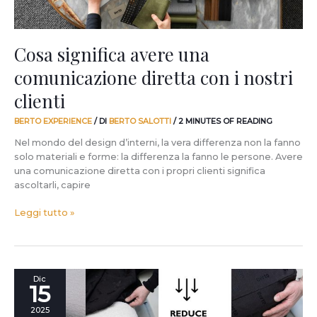
Cosa significa avere una
comunicazione diretta con i nostri
clienti
BERTO EXPERIENCE
/ DI
BERTO SALOTTI
/
2 MINUTES OF READING
Nel mondo del design d’interni, la vera differenza non la fanno
solo materiali e forme: la differenza la fanno le persone. Avere
una comunicazione diretta con i propri clienti significa
ascoltarli, capire
Leggi tutto »
Eliminare
Dic
15
12
container
2025