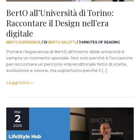
BertO all’Università di Torino:
Raccontare il Design nell’era
digitale
BERTO EXPERIENCE
/ DI
BERTO SALOTTI
/
3 MINUTES OF READING
Portare l’esperienza di BertO all’interno delle università è
sempre un momento speciale. Non solo perché è l’occasione
per raccontare un percorso imprenditoriale fatto di scelte,
evoluzione e visione, ma soprattutto perché il […]
Leggi tutto »
Talk
Mar
2
“Design
meets
2026
Lifestyle”:
il