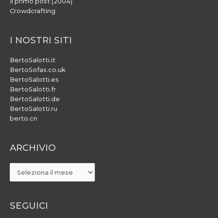
Il primo post (2004)
Crowdcrafting
I NOSTRI SITI
BertoSalotti.it
BertoSofas.co.uk
BertoSalotti.es
BertoSalotti.fr
BertoSalotti.de
BertoSalotti.ru
berto.cn
ARCHIVIO
ARCHIVIO
SEGUICI