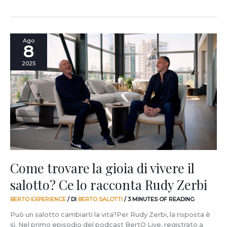
Come
Ago
8
trovare
la
2025
gioia
di
vivere
il
salotto?
Ce
lo
racconta
Rudy
Zerbi
Come trovare la gioia di vivere il
salotto? Ce lo racconta Rudy Zerbi
BERTO EXPERIENCE
/ DI
BERTO SALOTTI
/
3 MINUTES OF READING
Può un salotto cambiarti la vita?Per Rudy Zerbi, la risposta è
sì. Nel primo episodio del podcast BertO Live, registrato a