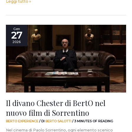
Leggi tutto »
Il
Gen
27
divano
Chester
2026
di
BertO
nel
nuovo
film
di
Sorrentino
Il divano Chester di BertO nel
nuovo film di Sorrentino
BERTO EXPERIENCE
/ DI
BERTO SALOTTI
/
3 MINUTES OF READING
Nel cinema di Paolo Sorrentino, ogni elemento scenico