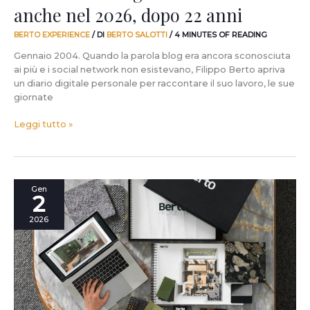
anche nel 2026, dopo 22 anni
BERTO EXPERIENCE
/ DI
BERTO SALOTTI
/
4 MINUTES OF READING
Gennaio 2004. Quando la parola blog era ancora sconosciuta
ai più e i social network non esistevano, Filippo Berto apriva
un diario digitale personale per raccontare il suo lavoro, le sue
giornate
Leggi tutto »
Cosa
Gen
2
significa
avere
2026
una
comunicazione
diretta
con
i
nostri
clienti