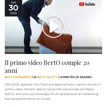
Il
Gen
30
primo
video
2026
BertO
compie
20
anni
Il primo video BertO compie 20
anni
BERTO EXPERIENCE
/ DI
BERTO SALOTTI
/
6 MINUTES OF READING
Nel 2006, quando YouTube era appena nato, viene caricato il
primo video firmato BertO sul profilo personale di Filippo
Berto. Non era una strategia né un’operazione di marketing:
era semplicemente un modo