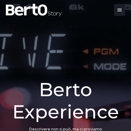
Salta
Passa
Vai
Men
al
alla
al
contenuto
navigazione
contenuto
prin
Berto
Experience
Descrivere non si può, ma ci proviamo