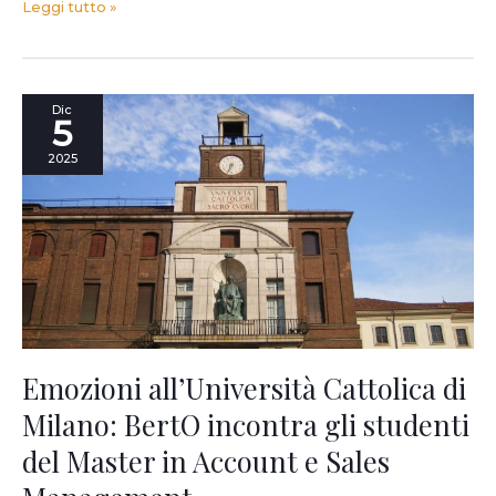
Leggi tutto »
Emozioni
Dic
5
all’Università
Cattolica
2025
di
Milano:
BertO
incontra
gli
studenti
del
Master
in
Account
Emozioni all’Università Cattolica di
e
Milano: BertO incontra gli studenti
Sales
Management
del Master in Account e Sales