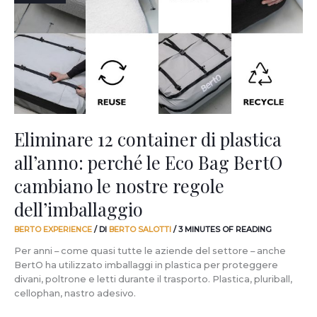
di
plastica
all’anno:
perché
le
Eco
Bag
BertO
cambiano
le
Eliminare 12 container di plastica
nostre
all’anno: perché le Eco Bag BertO
regole
dell’imballaggio
cambiano le nostre regole
dell’imballaggio
BERTO EXPERIENCE
/ DI
BERTO SALOTTI
/
3 MINUTES OF READING
Per anni – come quasi tutte le aziende del settore – anche
BertO ha utilizzato imballaggi in plastica per proteggere
divani, poltrone e letti durante il trasporto. Plastica, pluriball,
cellophan, nastro adesivo.