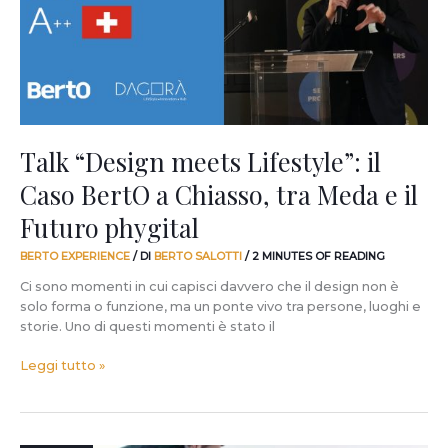
Caso
BertO
a
Chiasso,
tra
Meda
e
il
Talk “Design meets Lifestyle”: il
Futuro
Caso BertO a Chiasso, tra Meda e il
phygital
Futuro phygital
BERTO EXPERIENCE
/ DI
BERTO SALOTTI
/
2 MINUTES OF READING
Ci sono momenti in cui capisci davvero che il design non è
solo forma o funzione, ma un ponte vivo tra persone, luoghi e
storie. Uno di questi momenti è stato il
Leggi tutto »