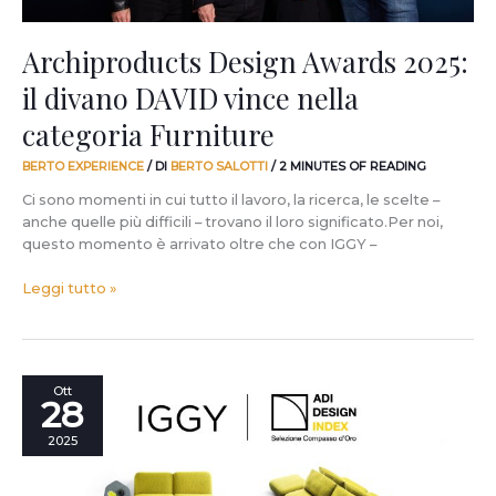
Archiproducts Design Awards 2025:
il divano DAVID vince nella
categoria Furniture
BERTO EXPERIENCE
/ DI
BERTO SALOTTI
/
2 MINUTES OF READING
Ci sono momenti in cui tutto il lavoro, la ricerca, le scelte –
anche quelle più difficili – trovano il loro significato.Per noi,
questo momento è arrivato oltre che con IGGY –
Leggi tutto »
Il
Ott
28
Divano
IGGY
2025
vincerà
il
Compasso