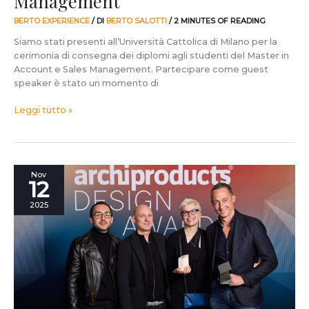
Management
BERTO EXPERIENCE
/ DI
BERTO SALOTTI
/
2 MINUTES OF READING
Siamo stati presenti all’Università Cattolica di Milano per la
cerimonia di consegna dei diplomi agli studenti del Master in
Account e Sales Management. Partecipare come guest
speaker è stato un momento di
Leggi tutto »
Archiproducts
Nov
12
Design
Awards
2025
2025:
il
divano
DAVID
vince
nella
categoria
Furniture