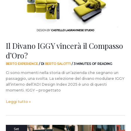
d’Oro?
Il Divano IGGY vincerà il Compasso
d’Oro?
BERTO EXPERIENCE
/ DI
BERTO SALOTTI
/
3 MINUTES OF READING
Ci sono momenti nella storia di un’azienda che segnano un
passaggio, una svolta. La selezione del divano modulare IGGY
all’interno dell’ADI Design Index 2025 è uno di questi
momenti. IGGY – progettato
Leggi tutto »
L’importanza
Set