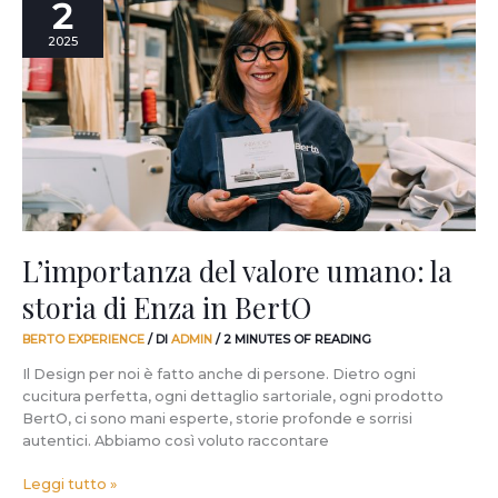
2
del
valore
2025
umano:
la
storia
di
Enza
in
BertO
L’importanza del valore umano: la
storia di Enza in BertO
BERTO EXPERIENCE
/ DI
ADMIN
/
2 MINUTES OF READING
Il Design per noi è fatto anche di persone. Dietro ogni
cucitura perfetta, ogni dettaglio sartoriale, ogni prodotto
BertO, ci sono mani esperte, storie profonde e sorrisi
autentici. Abbiamo così voluto raccontare
Leggi tutto »