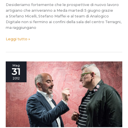
Desideriamo fortemente che le prospettive di nuovo lavoro
artigiano che arriveranno a Meda martedì 5 giugno grazie
a Stefano Micelli, Stefano Maffei e al team di Analogico
Digitale non si fermino ai confini della sala del centro Terragni,
ma raggiungano
Leggi tutto »
Le
Mag
31
domande
di
2012
Roberto
Colombo
a
Stefano
Micelli
e
Stefano
Maffei,
in