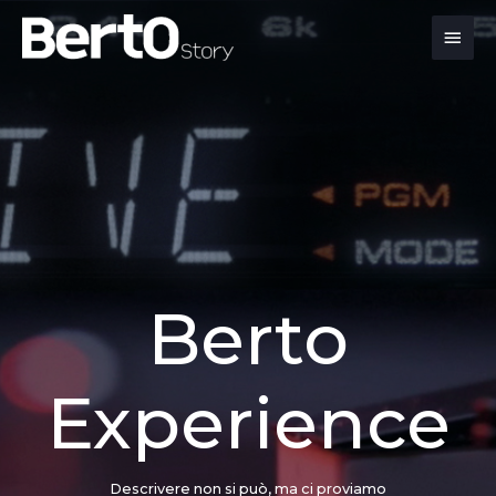
Salta
Passa
Vai
Men
al
alla
al
contenuto
navigazione
contenuto
prin
Berto
Experience
Descrivere non si può, ma ci proviamo