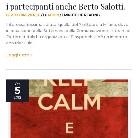
i partecipanti anche Berto Salotti.
BERTO EXPERIENCE
/ DI
ADMIN
/
1 MINUTE OF READING
Interessantissima serata, quella del 7 ottobre a Milano, dove –
in occasione della Settimana della Comunicazione – il team di
Pinterest Italy ha organizzato il Pinspeech, cioè un incontro
con Pier Luigi
Leggi tutto »
Settimana
Ott
5
della
Comunicazione,
2012
Milano
7.10.2012:
Appuntamento
al
Pinspeech
con
Berto