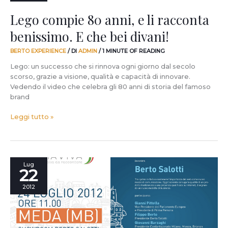
e
Lego compie 80 anni, e li racconta
li
racconta
benissimo. E che bei divani!
benissimo.
E
BERTO EXPERIENCE
/ DI
ADMIN
/
1 MINUTE OF READING
che
Lego: un successo che si rinnova ogni giorno dal secolo
bei
scorso, grazie a visione, qualità e capacità di innovare.
divani!
Vedendo il video che celebra gli 80 anni di storia del famoso
brand
Leggi tutto »
Domani,
Lug
22
24
luglio,
2012
a
Meda:
l’Italia
da