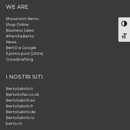
WE ARE
Showroom Berto
Attiv
Shop Online
Business Sales
#PercheBerto
Atti
News
BertO e Google
Il primo post (2004)
Crowdcrafting
I NOSTRI SITI
BertoSalotti.it
BertoSofas.co.uk
BertoSalotti.es
BertoSalotti.fr
BertoSalotti.de
BertoSalotti.ru
berto.cn