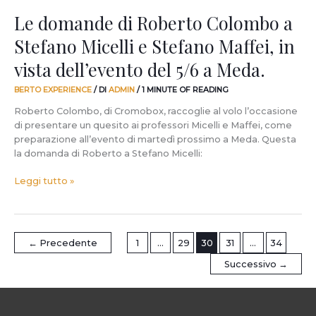
vista
Le domande di Roberto Colombo a
dell’evento
Stefano Micelli e Stefano Maffei, in
del
5/6
vista dell’evento del 5/6 a Meda.
a
Meda.
BERTO EXPERIENCE
/ DI
ADMIN
/
1 MINUTE OF READING
Roberto Colombo, di Cromobox, raccoglie al volo l’occasione
di presentare un quesito ai professori Micelli e Maffei, come
preparazione all’evento di martedì prossimo a Meda. Questa
la domanda di Roberto a Stefano Micelli:
Leggi tutto »
←
Precedente
1
…
29
30
31
…
34
Successivo
→