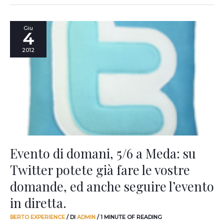
Evento
Giu
4
di
domani,
2012
5/6
a
Meda:
su
Twitter
potete
già
fare
le
vostre
Evento di domani, 5/6 a Meda: su
domande,
Twitter potete già fare le vostre
ed
anche
domande, ed anche seguire l’evento
seguire
l’evento
in diretta.
in
diretta.
BERTO EXPERIENCE
/ DI
ADMIN
/
1 MINUTE OF READING