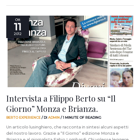
Intervista
Ott
11
a
Filippo
2012
Berto
su
“Il
Giorno”
Monza
e
Brianza.
Intervista a Filippo Berto su “Il
Giorno” Monza e Brianza.
BERTO EXPERIENCE
/ DI
ADMIN
/
1 MINUTE OF READING
Un articolo lusinghiero, che racconta in sintesi alcuni aspetti
del nostro lavoro. Grazie a “Il Giorno” edizione Monza e
Brianza e al giornalista Fabio Lombardi. Chi volesse leggere