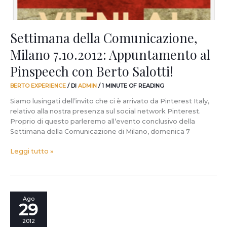
Salotti!
Settimana della Comunicazione,
Milano 7.10.2012: Appuntamento al
Pinspeech con Berto Salotti!
BERTO EXPERIENCE
/ DI
ADMIN
/
1 MINUTE OF READING
Siamo lusingati dell’invito che ci è arrivato da Pinterest Italy,
relativo alla nostra presenza sul social network Pinterest.
Proprio di questo parleremo all’evento conclusivo della
Settimana della Comunicazione di Milano, domenica 7
Leggi tutto »
Lego
Ago
29
compie
80
2012
anni,