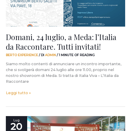
Raccontare.
Tutti
invitati!
Domani, 24 luglio, a Meda: l’Italia
da Raccontare. Tutti invitati!
BERTO EXPERIENCE
/ DI
ADMIN
/
1 MINUTE OF READING
Siamo molto contenti di annunciare un incontro importante,
che si svolgerà domani 24 luglio alle ore 11.00, proprio nel
nostro showroom di Meda. Si tratta di Italia Viva – L’Italia da
Raccontare
Leggi tutto »
Capacità,
Lug
20
affidabilità,
pazienza,