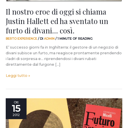
sventato
un
Il nostro eroe di oggi si chiama
furto
Justin Hallett ed ha sventato un
di
divani…
furto di divani… così.
così.
BERTO EXPERIENCE
/ DI
ADMIN
/
1 MINUTE OF READING
E’ successo giorni fa in Inghilterra: il gestore di un negozio di
divani subisce un furto, ma reagisce prontamente prendendo
i ladri di sorpresa e… riprendendosi i divani rubati
direttamente dal furgone […]
Leggi tutto »
Un
Ott
15
riconoscimento
importante
2012
per
un