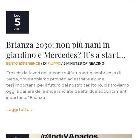
Brianza
Lug
5
2030:
non
2012
più
nani
Brianza 2030: non più nani in
in
giardino
giardino e Mercedes? It’s a start…
e
Mercedes?
BERTO EXPERIENCE
/ DI
FILIPPO
/
5 MINUTES OF READING
It’s
Freschi dai lavori dell’incontro #futuroartigianobrianza di
a
Meda, dove abbiamo provato ad estrarre alcune
start…
tesi importanti per il futuro del nostro territorio, ci ritroviamo
oggi a parlare delle sfide lanciate da altri due appuntamenti
inportanti: “Brianza
Leggi tutto »
Ciao