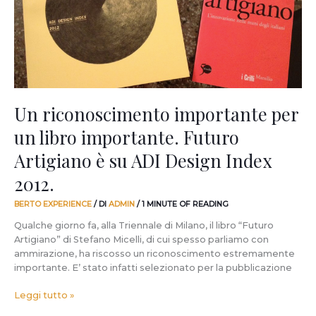
libro
importante.
Futuro
Artigiano
è
su
ADI
Design
Un riconoscimento importante per
Index
un libro importante. Futuro
2012.
Artigiano è su ADI Design Index
2012.
BERTO EXPERIENCE
/ DI
ADMIN
/
1 MINUTE OF READING
Qualche giorno fa, alla Triennale di Milano, il libro “Futuro
Artigiano” di Stefano Micelli, di cui spesso parliamo con
ammirazione, ha riscosso un riconoscimento estremamente
importante. E’ stato infatti selezionato per la pubblicazione
Leggi tutto »