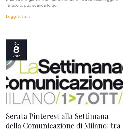
l’articolo, può scaricarlo qui.
Leggi tutto »
Serata
Ott
8
Pinterest
alla
2012
Settimana
della
Comunicazione
di
Milano:
tra
i
partecipanti
anche
Berto
Serata Pinterest alla Settimana
Salotti.
della Comunicazione di Milano: tra