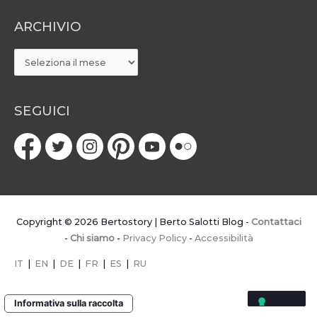
ARCHIVIO
ARCHIVIO
SEGUICI
Copyright © 2026
Bertostory | Berto Salotti Blog
-
Contattaci
-
Chi siamo
-
Privacy Policy
-
Accessibilità
IT
|
EN
|
DE
|
FR
|
ES
|
RU
Informativa sulla raccolta