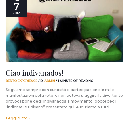
Giu
7
indivanados!
2012
Ciao indivanados!
BERTO EXPERIENCE
/ DI
ADMIN
/
1 MINUTE OF READING
Seguiamo sempre con curiosità e partecipazione le mille
manifestazioni della rete, e non poteva sfuggirci la divertente
provocazione degli indivanados, il movimento (poco) degli
“indignati sul divano” presentato qui. Auguriamo a tutti
Leggi tutto »