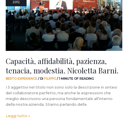
2012
tenacia,
modestia.
Nicoletta
Barni.
Capacità, affidabilità, pazienza,
tenacia, modestia. Nicoletta Barni.
BERTO EXPERIENCE
/ DI
FILIPPO
/
1 MINUTE OF READING
I 5 aggettivi nel titolo non sono solo la descrizione in sintesi
del collaboratore perfetto, ma anche le espressioni che
meglio descrivono una persona fondamentale all’interno
della nostra azienda. Stiamo parlando della
Leggi tutto »