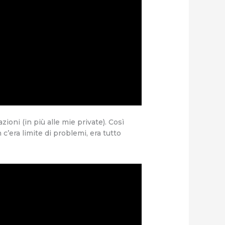
ioni (in più alle mie private). Così
c’era limite di problemi, era tutto