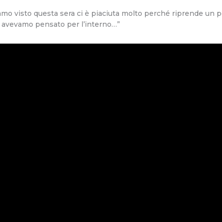
o visto questa sera ci è piaciuta molto perché riprende un po’
avevamo pensato per l’interno…”