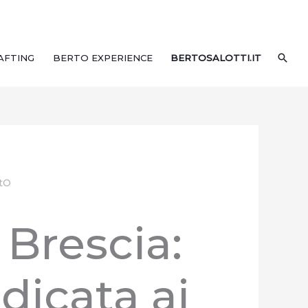
CER
AFTING
BERTO EXPERIENCE
BERTOSALOTTI.IT
rtO
Brescia:
dicata ai