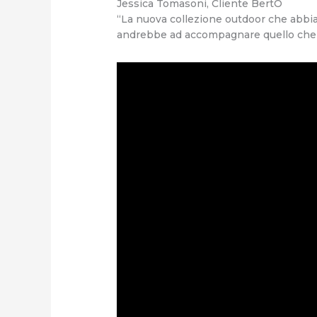
Jessica Tomasoni, Cliente BertO
“La nuova collezione outdoor che abbiam
andrebbe ad accompagnare quello che 