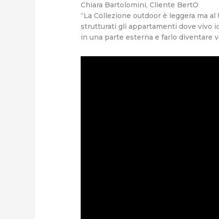
Chiara Bartolomini, Cliente BertO
“La Collezione outdoor è leggera ma al
strutturati gli appartamenti dove vivo 
in una parte esterna e farlo diventare 