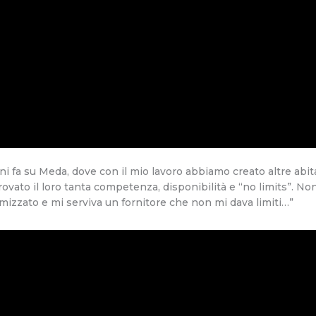
 fa su Meda, dove con il mio lavoro abbiamo creato altre abitaz
vato il loro tanta competenza, disponibilità e “no limits”. Non 
mizzato e mi serviva un fornitore che non mi dava limiti…”