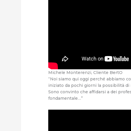
Michele Monterenzi, Cliente BertO
“Noi siamo qui oggi perché abbiamo co
iniziato da pochi giorni la possibilità d
Sono convinto che affidarsi a dei profe
fondamentale…”