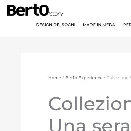
Salta
Passa
Vai
al
alla
al
contenuto
navigazione
contenuto
DESIGN DEI SOGNI
MADE IN MEDA
PE
Home
Berto Experience
Collezione 
Collezi
Una sera