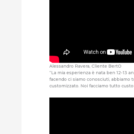
Alessandro Ravera, Cliente BertO
“La mia esperienza è nata ben 12-13 anni
facendo ci siamo conosciuti, abbiamo tro
customizzato. Noi facciamo tutto custo