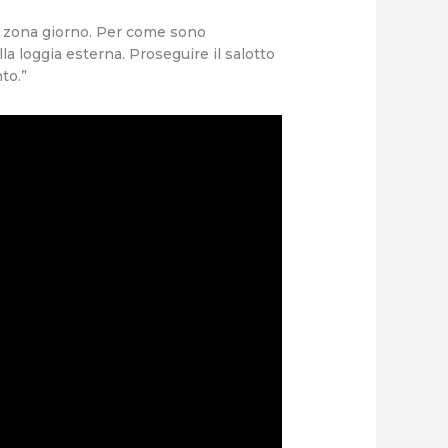
a zona giorno. Per come sono
a loggia esterna. Proseguire il salotto
to.”