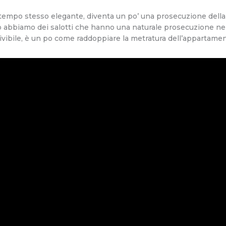
 tempo stesso elegante, diventa un po’ una prosecuzione dell
io abbiamo dei salotti che hanno una naturale prosecuzione nell
vivibile, è un po come raddoppiare la metratura dell’appartamen