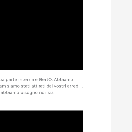
tra parte interna è BertO. Abbiamo
am siamo stati attirati dai vostri arredi…
i abbiamo bisogno noi, sia