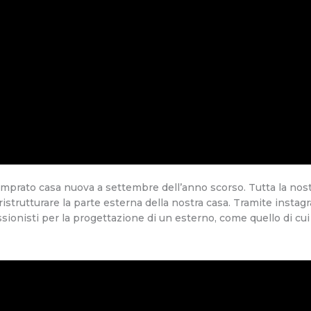
mprato casa nuova a settembre dell’anno scorso. Tutta la nos
i ristrutturare la parte esterna della nostra casa. Tramite instagr
ssionisti per la progettazione di un esterno, come quello di cu