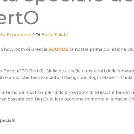
BertO
rto Experience
/ Di
Berto Salotti
o Showroom di Brescia
SOUNDS
, la nostra prima Collezione O
ppo Berto (CEO BertO), Giulia e Laura (le consulenti dello sho
i e amici che hanno scelto il Design dei Sogni Made in Meda per
, all’interno del nostro splendido showroom di Brescia e hanno ri
nza passata con BertO, la loro opinione in merito alla nuova C
peciali!