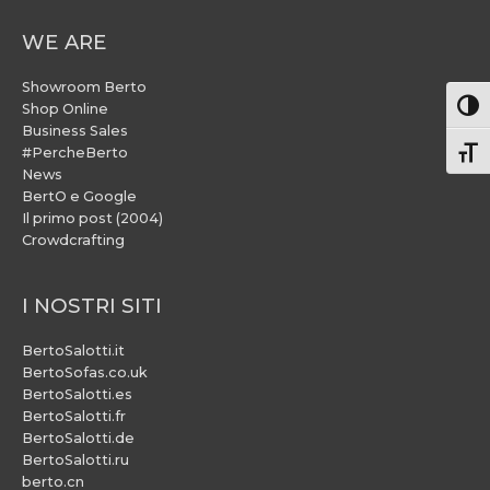
WE ARE
Showroom Berto
Attiv
Shop Online
Business Sales
#PercheBerto
Atti
News
BertO e Google
Il primo post (2004)
Crowdcrafting
I NOSTRI SITI
BertoSalotti.it
BertoSofas.co.uk
BertoSalotti.es
BertoSalotti.fr
BertoSalotti.de
BertoSalotti.ru
berto.cn