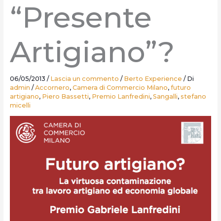
“Presente
Artigiano”?
06/05/2013
/
Lascia un commento
/
Berto Experience
/ Di
admin
/
Accornero
,
Camera di Commercio Milano
,
futuro
artigiano
,
Piero Bassetti
,
Premio Lanfredini
,
Sangalli
,
stefano
micelli