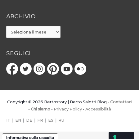
ARCHIVIO
ARCHIVIO
SEGUICI
Copyright © 2026
Bertostory | Berto Salotti Blog
-
Contattaci
-
Chi siamo
-
Privacy Policy
-
Accessibilità
IT
|
EN
|
DE
|
FR
|
ES
|
RU
Informativa sulla raccolta