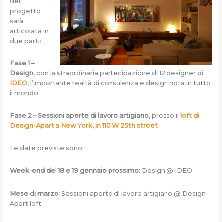
del
progetto
sarà
articolata in
due parti:
Fase 1 –
Design
, con la straordinaria partecipazione di 12 designer di
IDEO
, l’importante realtà di consulenza e design nota in tutto
il mondo
Fase 2 – Sessioni aperte di lavoro artigiano
, presso il
loft di
Design-Apart a New York, in 110 W 25th street
Le date previste sono:
Week-end del 18 e 19 gennaio prossimo:
Design @ IDEO
Mese di marzo:
Sessioni aperte di lavoro artigiano @ Design-
Apart loft