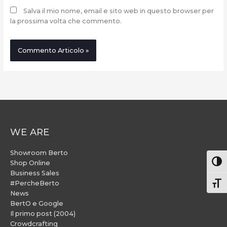
Salva il mio nome, email e sito web in questo browser per
la prossima volta che commento.
WE ARE
Showroom Berto
Attiv
Shop Online
Business Sales
#PercheBerto
Atti
News
BertO e Google
Il primo post (2004)
Crowdcrafting