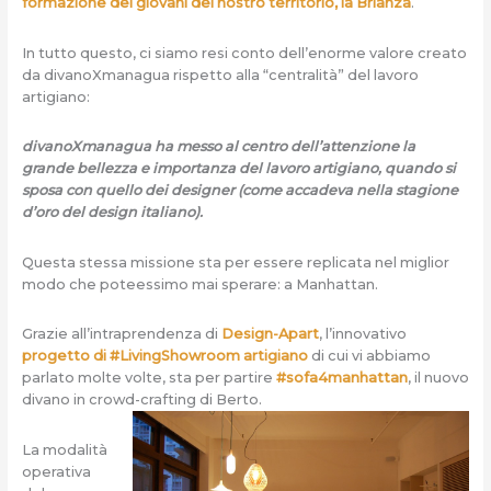
formazione dei giovani del nostro territorio, la Brianza
.
In tutto questo, ci siamo resi conto dell’enorme valore creato
da divanoXmanagua rispetto alla “centralità” del lavoro
artigiano:
divanoXmanagua ha messo al centro dell’attenzione la
grande bellezza e importanza del lavoro artigiano, quando si
sposa con quello dei designer (come accadeva nella stagione
d’oro del design italiano).
Questa stessa missione sta per essere replicata nel miglior
modo che poteessimo mai sperare: a Manhattan.
Grazie all’intraprendenza di
Design-Apart
, l’innovativo
progetto di #LivingShowroom artigiano
di cui vi abbiamo
parlato molte volte, sta per partire
#sofa4manhattan
, il nuovo
divano in crowd-crafting di Berto.
La modalità
operativa