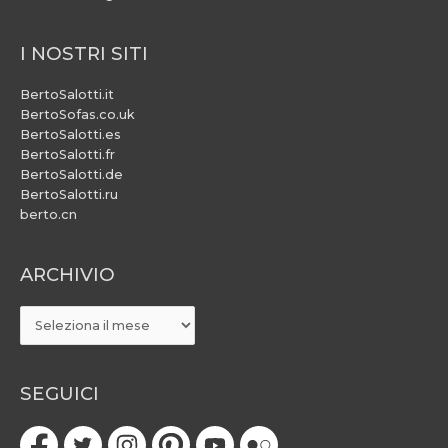
I NOSTRI SITI
BertoSalotti.it
BertoSofas.co.uk
BertoSalotti.es
BertoSalotti.fr
BertoSalotti.de
BertoSalotti.ru
berto.cn
ARCHIVIO
ARCHIVIO
SEGUICI