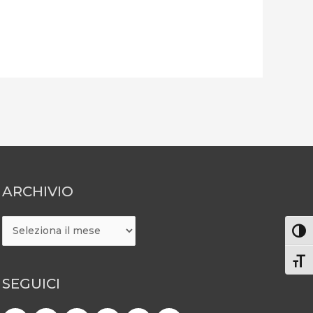
ARCHIVIO
ARCHIVIO
Attiv
Atti
SEGUICI