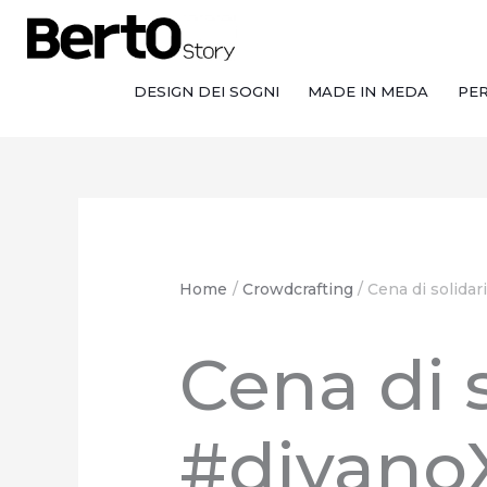
Salta
Passa
Vai
al
alla
al
contenuto
navigazione
contenuto
DESIGN DEI SOGNI
MADE IN MEDA
PE
Home
Crowdcrafting
Cena di solidar
Cena di 
#divano