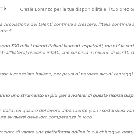
Grazie Lorenzo per la tua disponibilità e il tuo prezio
 la circolazione dei talenti continua a crescere, l’Italia continua
nte 5.
eno 300 mila i talenti italiani laureati espatriati, ma c’e’ la c
 all’Estero) rivelano infatti, che sui circa 4 milioni di iscritti su
sso il consolato italiano, per paura di perdere alcuni vantaggi l
ranno uno strumento in piu’ per avvalersi di questa risorsa disp
i in Italia nel quadro del lavoro dipendente (con i sostanziosi v
pure avvalersi delle loro competenze in loco.
procinto di varare una
piattaforma online
in cui chiunque, gratui