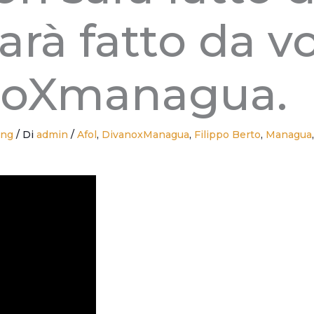
Sarà fatto da vo
noXmanagua.
ing
/ Di
admin
/
Afol
,
DivanoxManagua
,
Filippo Berto
,
Managua