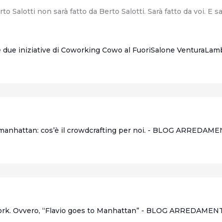
o Salotti non sarà fatto da Berto Salotti. Sarà fatto da voi. E
 due iniziative di Coworking Cowo al FuoriSalone VenturaLam
manhattan: cos’è il crowdcrafting per noi. - BLOG ARREDAM
 York. Ovvero, “Flavio goes to Manhattan” - BLOG ARREDAME