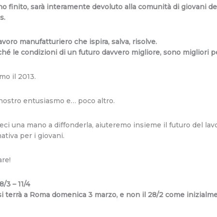
ivano finito, sarà interamente devoluto alla comunità di giovani
s.
oro manufatturiero che ispira, salva, risolve.
rché le condizioni di un futuro davvero migliore, sono migliori pe
amo il 2013.
l nostro entusiasmo e… poco altro.
ci una mano a diffonderla, aiuteremo insieme il futuro del lav
ativa per i giovani.
are!
8/3 – 11/4
 terrà a Roma domenica 3 marzo, e non il 28/2 come inizialm