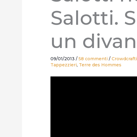
Salotti. 
un diva
09/01/2013
/
58 commenti
/
Crowdcraft
Tappezzieri
,
Terre des Hommes