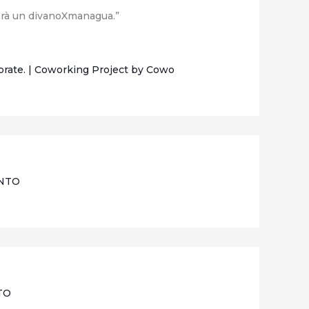
 sarà un divanoXmanagua.”
brate. | Coworking Project by Cowo
ENTO
NTO