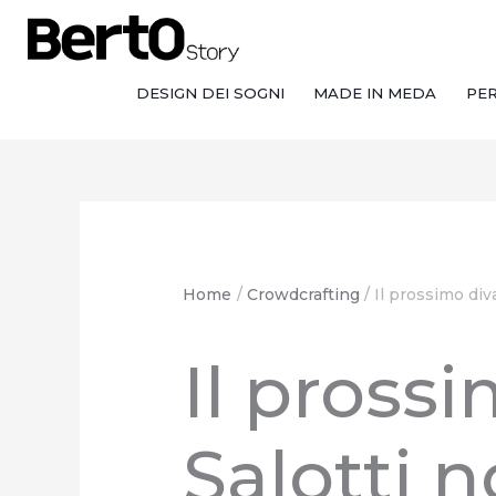
Salta
Passa
Vai
al
alla
al
contenuto
navigazione
contenuto
DESIGN DEI SOGNI
MADE IN MEDA
PE
Home
Crowdcrafting
Il prossimo div
Il pross
Salotti n