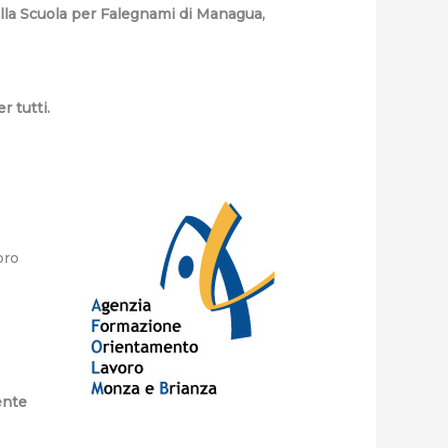
 della Scuola per Falegnami di Managua,
r tutti.
oro
ente