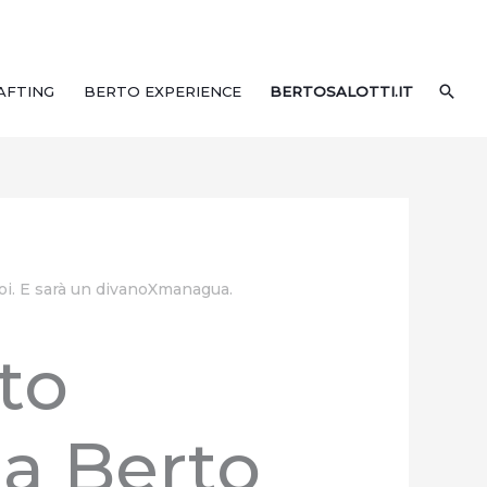
CER
AFTING
BERTO EXPERIENCE
BERTOSALOTTI.IT
 voi. E sarà un divanoXmanagua.
to
da Berto