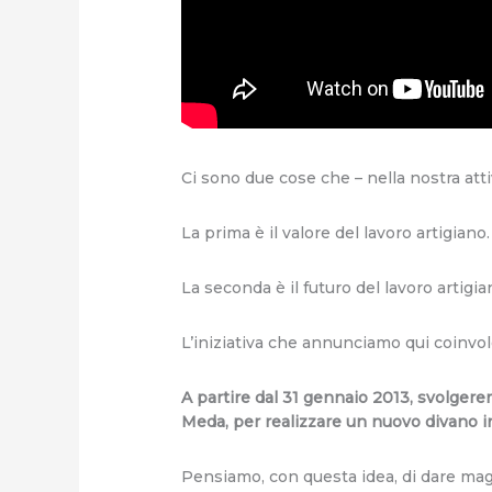
Ci sono due cose che – nella nostra attiv
La prima è il valore del lavoro artigiano.
La seconda è il futuro del lavoro artigia
L’iniziativa che annunciamo qui coinvol
A partire dal 31 gennaio 2013, svolgere
Meda, per realizzare un nuovo divano in
Pensiamo, con questa idea, di dare magg