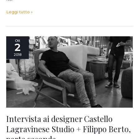
Leggi tutto »
Intervista
Ott
2
ai
designer
2018
Castello
Lagravinese
Studio
+
Filippo
Berto,
parte
seconda.
Intervista ai designer Castello
Lagravinese Studio + Filippo Berto,
parte seconda.