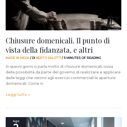
della
fidanzata,
e
altri
Chiusure domenicali. Il punto di
vista della fidanzata, e altri
MADE IN MEDA
/ DI
BERTO SALOTTI
/
5 MINUTES OF READING
In questi giorni si parla molto di chiusure domenicali, ossia
della possibilità da parte del governo di realizzare e applicare
delle leggi che vietino agli esercizi commerciali le aperture
domenicali. Come in
Leggi tutto »
Orari
Ago
Estivi: