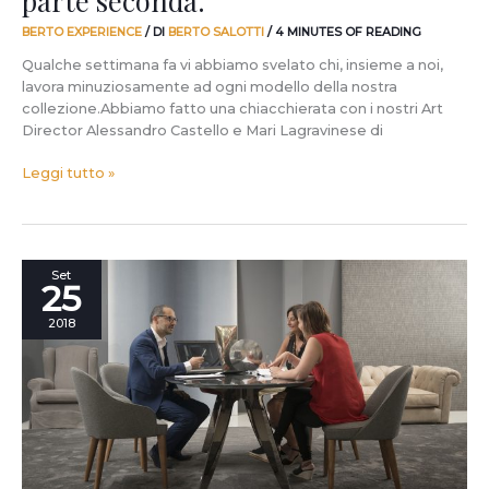
BERTO EXPERIENCE
/ DI
BERTO SALOTTI
/
4 MINUTES OF READING
Qualche settimana fa vi abbiamo svelato chi, insieme a noi,
lavora minuziosamente ad ogni modello della nostra
collezione.Abbiamo fatto una chiacchierata con i nostri Art
Director Alessandro Castello e Mari Lagravinese di
Leggi tutto »
9
Set
25
anni
e
2018
non
sentirli.
Buon
compleanno
#BertoRoma!