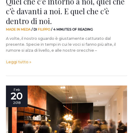
Quel che c’è intorno a noi, quel che
quel
c’è davanti a noi. E quel che c’è
che
c’è
dentro di noi.
dentro
di
MADE IN MEDA
/ DI
FILIPPO
/
4 MINUTES OF READING
noi.
A volte, il nostro sguardo è giustamente catturato dal
presente. Specie in tempi in cui le voci si fanno più alte, il
rumore si alza di livello, e alle nostre orecchie –
Leggi tutto »
Basta
Feb
20
un
minuto
2018
e
mezzo
a
spiegare
il