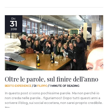
Oltre
Dic
31
le
parole,
2018
sul
finire
dell’anno
Oltre le parole, sul finire dell’anno
BERTO EXPERIENCE
/ DI
FILIPPO
/
1 MINUTE OF READING
In questo post ci sono pochissime parole. Ma non perché io
non creda nelle parole… figuriamoci! Dopo tutti questi anni a
scrivere il blog, sui social eccetera, non sarei proprio credibile.
No: