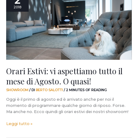
2
vi
2018
aspettiamo
tutto
il
mese
di
Agosto.
O
quasi!
Orari Estivi: vi aspettiamo tutto il
mese di Agosto. O quasi!
SHOWROOM
/ DI
BERTO SALOTTI
/
2 MINUTES OF READING
Oggi è il primo di agosto ed è arrivato anche per noi il
momento di programmare qualche giorno di riposo. Forse.
Ma anche no. Ecco quindi gli orari estivi dei nostri showroom!
Leggi tutto »