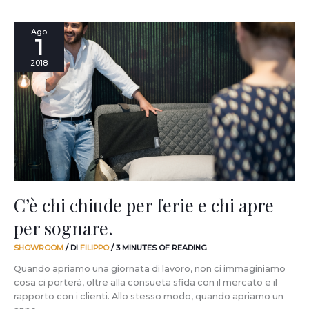
C’è
Ago
1
chi
chiude
2018
per
ferie
e
chi
apre
per
sognare.
C’è chi chiude per ferie e chi apre
per sognare.
SHOWROOM
/ DI
FILIPPO
/
3 MINUTES OF READING
Quando apriamo una giornata di lavoro, non ci immaginiamo
cosa ci porterà, oltre alla consueta sfida con il mercato e il
rapporto con i clienti. Allo stesso modo, quando apriamo un