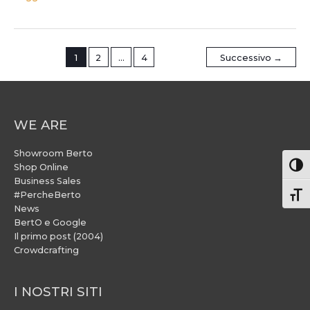
1
2
…
4
Successivo
→
WE ARE
Showroom Berto
Attiv
Shop Online
Business Sales
#PercheBerto
Atti
News
BertO e Google
Il primo post (2004)
Crowdcrafting
I NOSTRI SITI