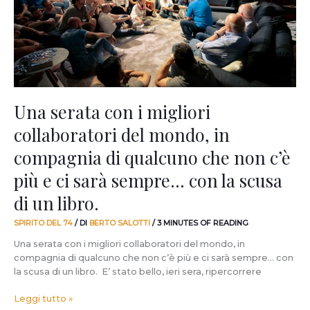
collaboratori
del
mondo,
in
compagnia
di
qualcuno
che
Una serata con i migliori
non
collaboratori del mondo, in
c’è
più
compagnia di qualcuno che non c’è
e
ci
più e ci sarà sempre… con la scusa
sarà
di un libro.
sempre…
con
SPIRITO DEL 74
/ DI
BERTO SALOTTI
/
3 MINUTES OF READING
la
scusa
Una serata con i migliori collaboratori del mondo, in
di
compagnia di qualcuno che non c’è più e ci sarà sempre… con
un
la scusa di un libro. E’ stato bello, ieri sera, ripercorrere
libro.
Leggi tutto »