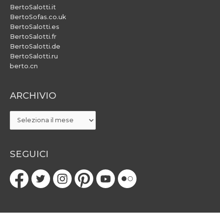
BertoSalotti.it
BertoSofas.co.uk
BertoSalotti.es
BertoSalotti.fr
BertoSalotti.de
BertoSalotti.ru
berto.cn
ARCHIVIO
ARCHIVIO
SEGUICI