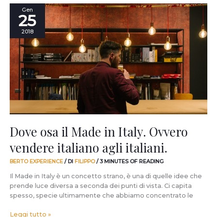
Dove
Gen
25
osa
il
2018
Made
in
Italy.
Ovvero
vendere
italiano
agli
italiani.
Dove osa il Made in Italy. Ovvero
vendere italiano agli italiani.
BERTO EXPERIENCE
/ DI
FILIPPO
/
3 MINUTES OF READING
Il Made in Italy è un concetto strano, è una di quelle idee che
prende luce diversa a seconda dei punti di vista. Ci capita
spesso, specie ultimamente che abbiamo concentrato le
Leggi tutto »