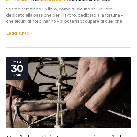
Stiamo scrivendo un libro, come qualcuno sa. Un libro
dedicato alla passione per il lavoro, dedicato alla fortuna –
che alcuni di noi di hanno – di potersi occupare di quel che
Leggi tutto »
Quel
Mag
30
che
c’è
2018
intorno
a
noi,
quel
che
c’è
davanti
a
noi.
E