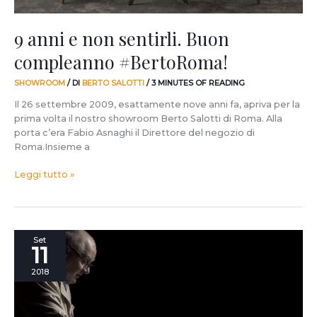
9 anni e non sentirli. Buon
compleanno #BertoRoma!
SHOWROOM
/ DI
BERTO SALOTTI
/
3 MINUTES OF READING
Il 26 settembre 2009, esattamente nove anni fa, apriva per la
prima volta il nostro showroom Berto Salotti di Roma. Alla
porta c’era Fabio Asnaghi il Direttore del negozio di
Roma.Insieme a
Leggi tutto »
Chiusure
Set
11
domenicali.
Il
2018
punto
di
vista