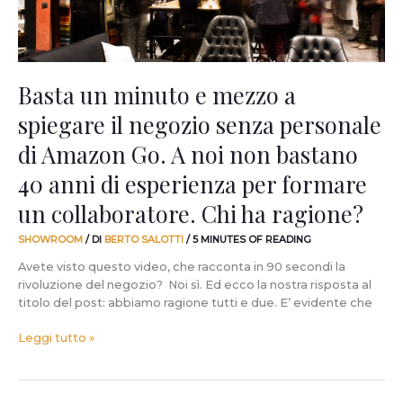
negozio
senza
personale
di
Amazon
Basta un minuto e mezzo a
Go.
spiegare il negozio senza personale
A
noi
di Amazon Go. A noi non bastano
non
bastano
40 anni di esperienza per formare
40
un collaboratore. Chi ha ragione?
anni
di
SHOWROOM
/ DI
BERTO SALOTTI
/
5 MINUTES OF READING
esperienza
per
Avete visto questo video, che racconta in 90 secondi la
formare
rivoluzione del negozio? Noi sì. Ed ecco la nostra risposta al
un
titolo del post: abbiamo ragione tutti e due. E’ evidente che
collaboratore.
Chi
Leggi tutto »
ha
ragione?