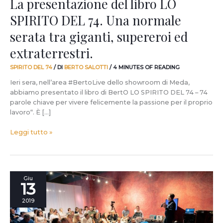
La presentazione del libro LO
supereroi
SPIRITO DEL 74. Una normale
ed
extraterrestri.
serata tra giganti, supereroi ed
extraterrestri.
SPIRITO DEL 74
/ DI
BERTO SALOTTI
/
4 MINUTES OF READING
Ieri sera, nell’area #BertoLive dello showroom di Meda,
abbiamo presentato il libro di BertO LO SPIRITO DEL 74 – 74
parole chiave per vivere felicemente la passione per il proprio
lavoro“. È […]
Leggi tutto »
Una
Giu
13
serata
con
2019
i
migliori