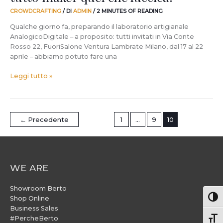
CROWDCRAFTING
/ DI
ADMIN
/
2 MINUTES OF READING
Qualche giorno fa, preparando il laboratorio artigianale
AnalogicoDigitale – a proposito: tutti invitati in Via Conte
Rosso 22, FuoriSalone Ventura Lambrate Milano, dal 17 al 22
aprile – abbiamo potuto fare una
Leggi tutto »
←
Precedente
1
…
9
10
WE ARE
Showroom Berto
Attiv
Shop Online
Business Sales
#PercheBerto
Atti