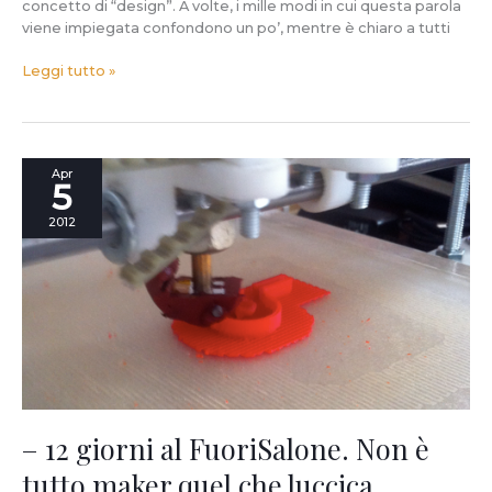
concetto di “design”. A volte, i mille modi in cui questa parola
viene impiegata confondono un po’, mentre è chiaro a tutti
Leggi tutto »
–
Apr
5
12
giorni
2012
al
FuoriSalone.
Non
è
tutto
maker
quel
che
luccica.
– 12 giorni al FuoriSalone. Non è
tutto maker quel che luccica.