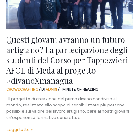
partecipazione
degli
studenti
del
Corso
per
Questi giovani avranno un futuro
Tappezzieri
artigiano? La partecipazione degli
AFOL
di
studenti del Corso per Tappezzieri
Meda
al
AFOL di Meda al progetto
progetto
#divanoXmanagua.
#divanoXmanagua.
CROWDCRAFTING
/ DI
ADMIN
/
1 MINUTE OF READING
Il progetto di creazione del primo divano condiviso al
mondo, realizzato allo scopo di sensibilizzare più persone
possibile sul valore del lavoro artigiano, dare ai nostri giovani
un’esperienza formativa concreta, e
Leggi tutto »