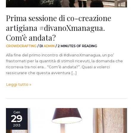
Prima sessione di co-creazione
artigiana #divanoXmanagua.
Com’è andata?
CROWDCRAFTING
/ DI
ADMIN
/
2 MINUTES OF READING
Alla fine del primo incontro di #divanoXmanagua, un po’
frastornati per la quantità di stimoli ricevuti, la domanda che
ricorreva tra noi era… “Com’è andata?”. Quasi a volerci
rassicurare che questa avventura […]
Leggi tutto »
Che
Gen
29
forma
avrà
2013
#divanoXmanagua?