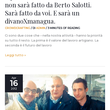
non sarà fatto da Berto Salotti.
voi.
E
Sarà fatto da voi. E sarà un
sarà
un
divanoXmanagua.
divanoXmanagua.
CROWDCRAFTING
/ DI
ADMIN
/
3 MINUTES OF READING
Ci sono due cose che – nella nostra attività – hanno la priorità
su tutto il resto. La prima è il valore del lavoro artigiano. La
seconda è il futuro del lavoro
Leggi tutto »
–
Apr
16
1
giorno
2012
al
FuoriSalone.
Largo
ai