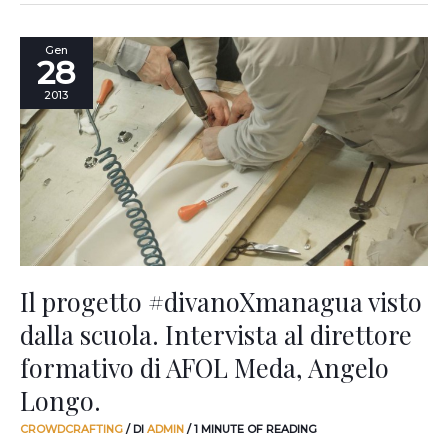
Il
Gen
28
progetto
#divanoXmanagua
2013
visto
dalla
scuola.
Intervista
al
direttore
formativo
di
AFOL
Meda,
Il progetto #divanoXmanagua visto
Angelo
dalla scuola. Intervista al direttore
Longo.
formativo di AFOL Meda, Angelo
Longo.
CROWDCRAFTING
/ DI
ADMIN
/
1 MINUTE OF READING