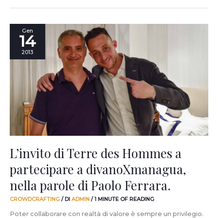
L’invito
Gen
14
di
Terre
2013
des
Hommes
a
partecipare
a
divanoXmanagua,
nella
parole
di
Paolo
L’invito di Terre des Hommes a
Ferrara.
partecipare a divanoXmanagua,
nella parole di Paolo Ferrara.
CROWDCRAFTING
/ DI
ADMIN
/
1 MINUTE OF READING
Poter collaborare con realtà di valore è sempre un privilegio.