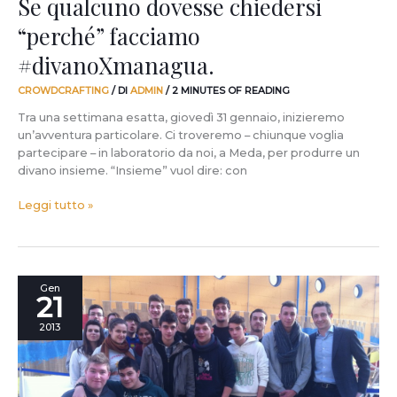
Se qualcuno dovesse chiedersi
“perché” facciamo
#divanoXmanagua.
CROWDCRAFTING
/ DI
ADMIN
/
2 MINUTES OF READING
Tra una settimana esatta, giovedì 31 gennaio, inizieremo
un’avventura particolare. Ci troveremo – chiunque voglia
partecipare – in laboratorio da noi, a Meda, per produrre un
divano insieme. “Insieme” vuol dire: con
Leggi tutto »
Questi
Gen
21
giovani
avranno
2013
un
futuro
artigiano?
La