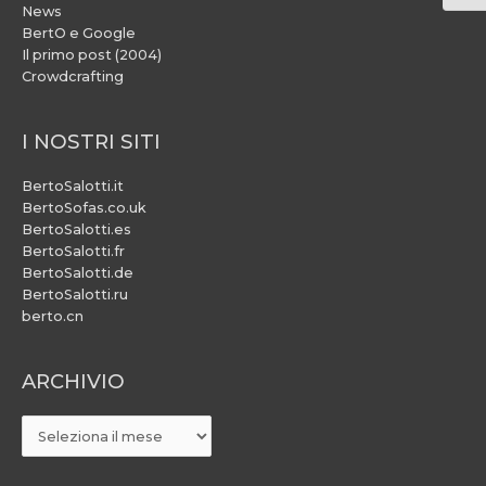
News
BertO e Google
Il primo post (2004)
Crowdcrafting
I NOSTRI SITI
BertoSalotti.it
BertoSofas.co.uk
BertoSalotti.es
BertoSalotti.fr
BertoSalotti.de
BertoSalotti.ru
berto.cn
ARCHIVIO
ARCHIVIO