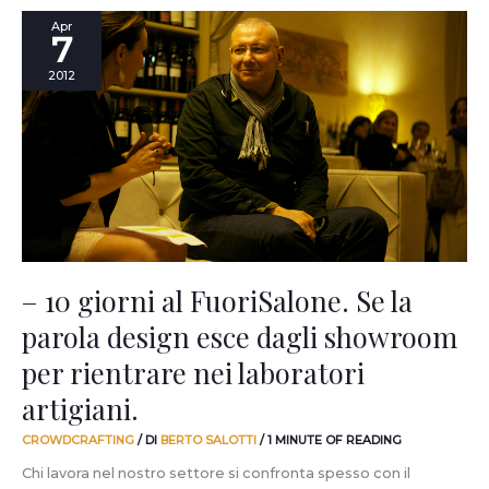
–
Apr
7
10
giorni
2012
al
FuoriSalone.
Se
la
parola
design
esce
dagli
showroom
per
– 10 giorni al FuoriSalone. Se la
rientrare
parola design esce dagli showroom
nei
laboratori
per rientrare nei laboratori
artigiani.
artigiani.
CROWDCRAFTING
/ DI
BERTO SALOTTI
/
1 MINUTE OF READING
Chi lavora nel nostro settore si confronta spesso con il