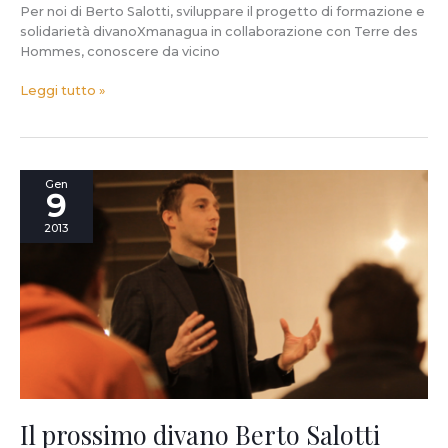
Per noi di Berto Salotti, sviluppare il progetto di formazione e
solidarietà divanoXmanagua in collaborazione con Terre des
Hommes, conoscere da vicino
Leggi tutto »
Il
Gen
9
prossimo
divano
2013
Berto
Salotti
non
sarà
fatto
da
Berto
Salotti.
Sarà
fatto
Il prossimo divano Berto Salotti
da