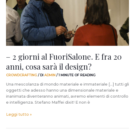
FuoriSalone.
E
fra
20
anni,
cosa
sarà
il
design?
– 2 giorni al FuoriSalone. E fra 20
anni, cosa sarà il design?
CROWDCRAFTING
/ DI
ADMIN
/
1 MINUTE OF READING
Una mescolanza di mondo materiale e immateriale […] tutti gli
oggetti che adesso hanno una dimensionale materiale e
inanimata diventeranno animati, avremo elementi di controllo
e intelligenza. Stefano Maffei dixit! E non è
Leggi tutto »