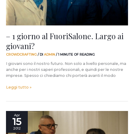
giovani?
– 1 giorno al FuoriSalone. Largo ai
giovani?
CROWDCRAFTING
/ DI
ADMIN
/
1 MINUTE OF READING
I giovani sono il nostro futuro. Non solo a livello personale, ma
anche per i nostri saperi professionali, e quindi per le nostre
imprese. Spesso ci chiediamo chi porterà avanti il modo
Leggi tutto »
–
Apr
15
2
giorni
2012
al