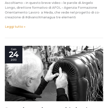
Ascoltiamo – in questo breve video – le parole di Angelo
Longo, direttore formativo di AFOL – Agenzia Formazione
Orientamento Lavoro a Meda, che vede nel progetto di co-
creazione di #divanoXmanagua tre elementi
Leggi tutto »
Se
Gen
24
qualcuno
dovesse
2013
chiedersi
“perché”
facciamo
#divanoXmanagua.