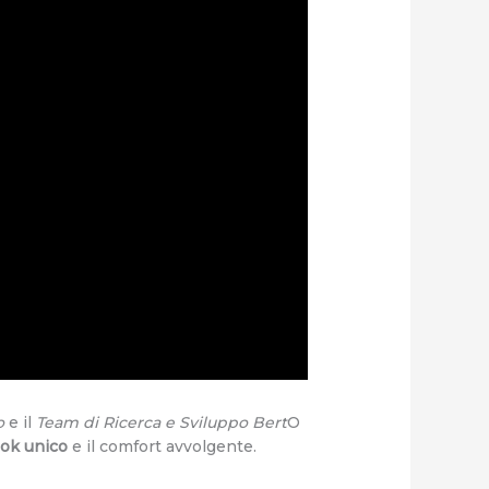
o
e il
Team di Ricerca e Sviluppo Bert
O
ook unico
e il comfort avvolgente.