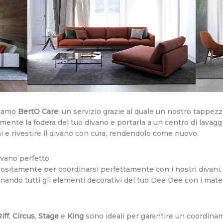
friamo
BertO Care
: un servizio grazie al quale un nostro tappezz
ente la fodera del tuo divano e portarla a un centro di lavagg
ni e rivestire il divano con cura, rendendolo come nuovo.
ivano perfetto
sitamente per coordinarsi perfettamente con i nostri divani.
ando tutti gli elementi decorativi del tuo Dee Dee con i mater
iff
,
Circus
,
Stage
e
King
sono ideali per garantire un coordina