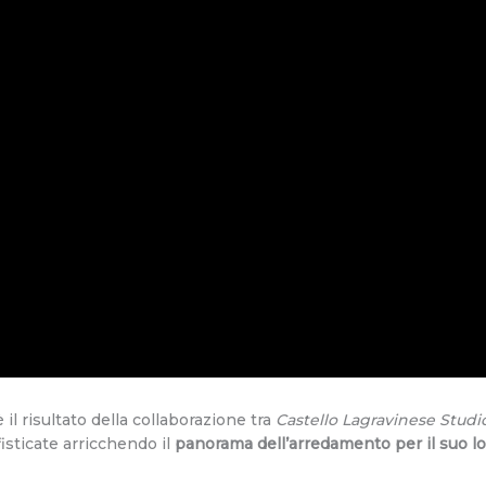
 è il risultato della collaborazione tra
Castello Lagravinese Studi
isticate arricchendo il
panorama dell’arredamento per il suo l