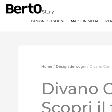
Salta
Passa
Vai
al
alla
al
contenuto
navigazione
contenuto
DESIGN DEI SOGNI
MADE IN MEDA
PE
Home
Design dei sogni
Divano Compo
Divano 
Scopri il