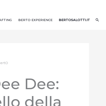
CER
AFTING
BERTO EXPERIENCE
BERTOSALOTTI.IT
BertO
ee Dee:
ello della