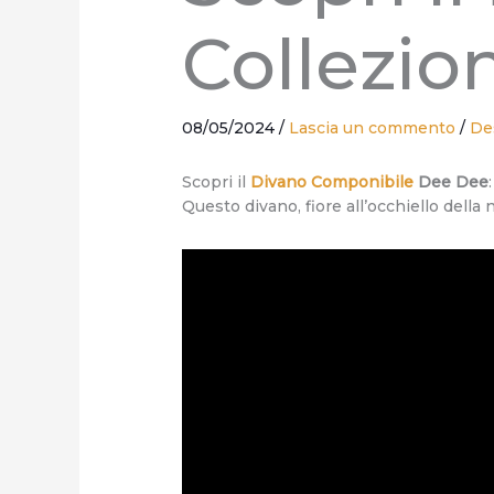
Collezio
08/05/2024
/
Lascia un commento
/
De
Scopri il
Divano Componibile
Dee Dee
Questo divano, fiore all’occhiello della