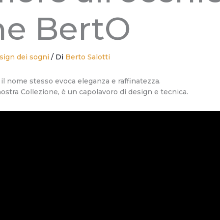
ne BertO
sign dei sogni
/ Di
Berto Salotti
: il nome stesso evoca eleganza e raffinatezza.
 nostra Collezione, è un capolavoro di design e tecnica.