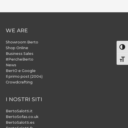
WE ARE
Showroom Berto
Attiv
Shop Online
Business Sales
#PercheBerto
Atti
News
BertO e Google
Il primo post (2004)
Crowdcrafting
I NOSTRI SITI
BertoSalotti.it
BertoSofas.co.uk
BertoSalotti.es