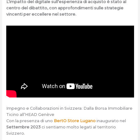
L’impatto del digitale sull’esperienza di acquisto è stato al
centro del dibattito, con approfondimenti sulle strategie
vincenti per eccellere nel settore.
Impegno e Collaborazioni in Svizzera: Dalla Borsa Immobiliare
Ticino all’HEAD Genève
Con la presenza di uno
BertO Store Lugano
inaugurato nel
Settembre 2023
ci sentiamo molto legati al territorio
Svizzero.