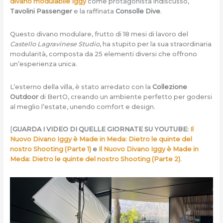
divano modulabile Iggy
come protagonista indiscusso,
Tavolini Passenger
e la raffinata
Consolle Dive
.
Questo divano modulare, frutto di 18 mesi di lavoro del
Castello Lagravinese Studio
, ha stupito per la sua straordinaria
modularità, composta da 25 elementi diversi che offrono
un’esperienza unica.
L’esterno della villa, è stato arredato con la
Collezione
Outdoor
di BertO, creando un ambiente perfetto per godersi
al meglio l’estate, unendo comfort e design.
[
GUARDA I VIDEO DI QUELLE GIORNATE SU YOUTUBE:
Il
Nuovo Divano Iggy è Made in Meda: Dietro le quinte del
nostro Shooting (Parte 1)
e
Il Nuovo Divano Iggy è Made in
Meda: Dietro le quinte del nostro Shooting (Parte 2)
.