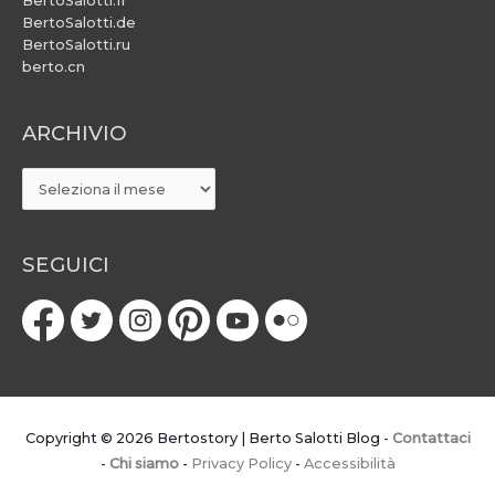
BertoSalotti.fr
BertoSalotti.de
BertoSalotti.ru
berto.cn
ARCHIVIO
ARCHIVIO
SEGUICI
Copyright © 2026
Bertostory | Berto Salotti Blog
-
Contattaci
-
Chi siamo
-
Privacy Policy
-
Accessibilità