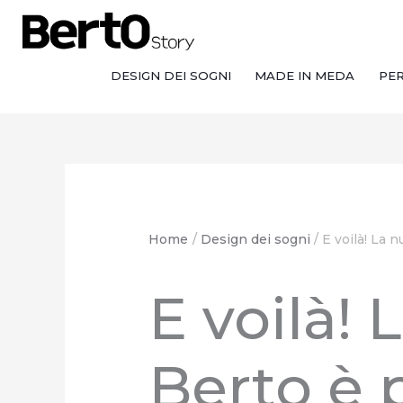
Salta
Passa
Vai
al
alla
al
contenuto
navigazione
contenuto
DESIGN DEI SOGNI
MADE IN MEDA
PE
Home
Design dei sogni
E voilà! La 
E voilà!
Berto è 