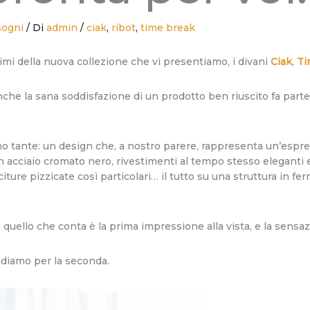
sogni
/ Di
admin
/
ciak
,
ribot
,
time break
imi della nuova collezione che vi presentiamo, i divani
Ciak
,
Ti
che la sana soddisfazione di un prodotto ben riuscito fa parte 
o tante: un design che, a nostro parere, rappresenta un’espres
i in acciaio cromato nero, rivestimenti al tempo stesso eleganti 
iture pizzicate così particolari… il tutto su una struttura in fe
 quello che conta è la prima impressione alla vista, e la sensaz
endiamo per la seconda.