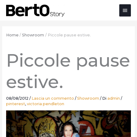
Salta
Passa
Vai
Men
al
alla
al
contenuto
navigazione
contenuto
prin
Home
Showroom
Piccole pause estive.
Piccole pause
estive.
08/08/2012
/
Lascia un commento
/
Showroom
/ Di
admin
/
pinterest
,
victoria pendleton