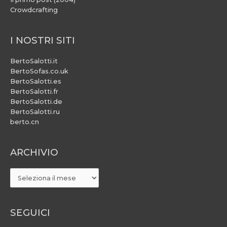
Crowdcrafting
I NOSTRI SITI
BertoSalotti.it
BertoSofas.co.uk
BertoSalotti.es
BertoSalotti.fr
BertoSalotti.de
BertoSalotti.ru
berto.cn
ARCHIVIO
ARCHIVIO
SEGUICI