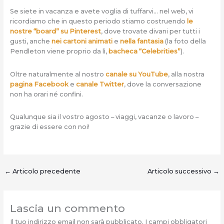
Se siete in vacanza e avete voglia di tuffarvi… nel web, vi
ricordiamo che in questo periodo stiamo costruendo
le
nostre “board” su Pinterest
, dove trovate divani per tutti i
gusti, anche
nei cartoni animati
e
nella fantasia
(la foto della
Pendleton viene proprio da lì,
bacheca “Celebrities”
).
Oltre naturalmente al nostro
canale su YouTube
, alla nostra
pagina Facebook
e
canale Twitter
, dove la conversazione
non ha orari né confini.
Qualunque sia il vostro agosto – viaggi, vacanze o lavoro –
grazie di essere con noi!
←
Articolo precedente
Articolo successivo
→
Lascia un commento
Il tuo indirizzo email non sarà pubblicato.
I campi obbligatori