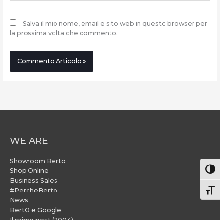
Salva il mio nome, email e sito web in questo browser per
la prossima volta che commento.
WE ARE
Showroom Berto
Attiv
Shop Online
Business Sales
#PercheBerto
Atti
News
BertO e Google
Il primo post (2004)