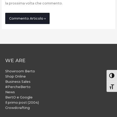
la prossima volta che commento.
WE ARE
Showroom Berto
Attiv
Shop Online
Business Sales
#PercheBerto
Atti
News
BertO e Google
Il primo post (2004)
Crowdcrafting