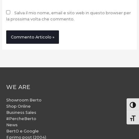
Salva il mio nome, email e sito web in questo browser per
la prossima volta che commento.
WE ARE
Showroom Berto
Attiv
Shop Online
Business Sales
#PercheBerto
Atti
News
BertO e Google
Il primo post (2004)