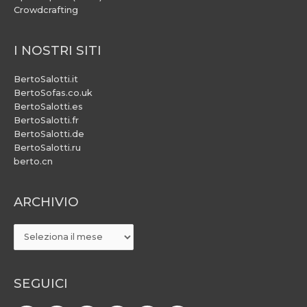
Crowdcrafting
I NOSTRI SITI
BertoSalotti.it
BertoSofas.co.uk
BertoSalotti.es
BertoSalotti.fr
BertoSalotti.de
BertoSalotti.ru
berto.cn
ARCHIVIO
ARCHIVIO
SEGUICI