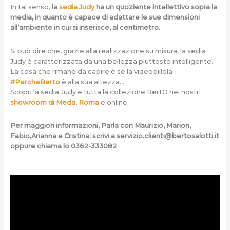
In tal senso,
la
sedia Judy
ha un quoziente intellettivo sopra la
media, in quanto è capace di adattare le sue dimensioni
all’ambiente in cui si inserisce, al centimetro.
Si può dire che, grazie alla realizzazione su misura, la sedia
Judy è caratterizzata da una bellezza piuttosto intelligente.
La cosa che rimane da capire è se la videopillola
#PercheBerto
è alla sua altezza…
Scopri la sedia Judy e tutta la collezione BertO nei nostri
showroom di Meda
,
Roma
e online.
Per maggiori informazioni, Parla con Maurizio, Marion,
Fabio,Arianna e Cristina: scrivi a
servizio.clienti@bertosalotti.it
oppure chiama lo 0362-333082