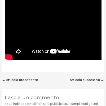
←
Articolo precedente
Articolo successivo
→
Lascia un commento
Il tuo indirizzo email non sarà pubblicato.
I campi obbligatori