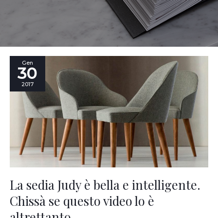
La
Gen
30
sedia
Judy
2017
è
bella
e
intelligente.
Chissà
se
questo
video
lo
è
La sedia Judy è bella e intelligente.
altrettanto…
Chissà se questo video lo è
altrettanto…