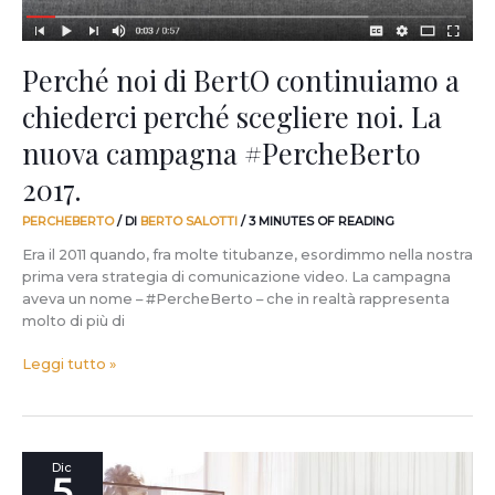
La
nuova
campagna
Perché noi di BertO continuiamo a
#PercheBerto
chiederci perché scegliere noi. La
2017.
nuova campagna #PercheBerto
2017.
PERCHEBERTO
/ DI
BERTO SALOTTI
/
3 MINUTES OF READING
Era il 2011 quando, fra molte titubanze, esordimmo nella nostra
prima vera strategia di comunicazione video. La campagna
aveva un nome – #PercheBerto – che in realtà rappresenta
molto di più di
Leggi tutto »
Il
Dic
5
nostro