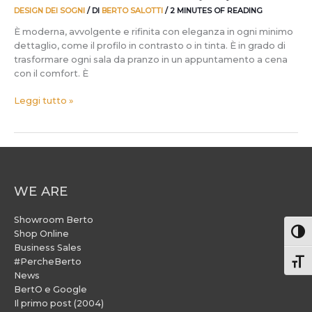
DESIGN DEI SOGNI
/ DI
BERTO SALOTTI
/
2 MINUTES OF READING
È moderna, avvolgente e rifinita con eleganza in ogni minimo
dettaglio, come il profilo in contrasto o in tinta. È in grado di
trasformare ogni sala da pranzo in un appuntamento a cena
con il comfort. È
Leggi tutto »
WE ARE
Showroom Berto
Attiv
Shop Online
Business Sales
#PercheBerto
Atti
News
BertO e Google
Il primo post (2004)