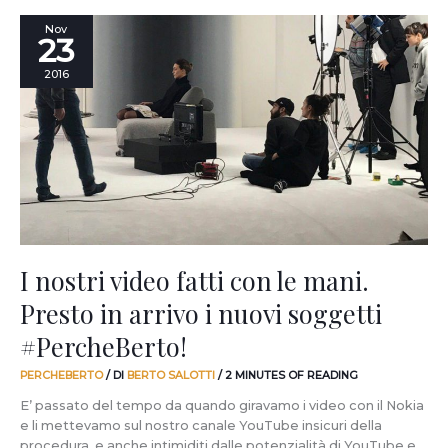
I
Nov
23
nostri
video
2016
fatti
con
le
mani.
Presto
in
arrivo
i
nuovi
soggetti
I nostri video fatti con le mani.
#PercheBerto!
Presto in arrivo i nuovi soggetti
#PercheBerto!
PERCHEBERTO
/ DI
BERTO SALOTTI
/
2 MINUTES OF READING
E’ passato del tempo da quando giravamo i video con il Nokia
e li mettevamo sul nostro canale YouTube insicuri della
procedura, e anche intimiditi dalle potenzialità di YouTube e