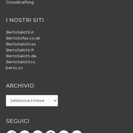
Crowdcrafting
I NOSTRI SITI
BertoSalotti.it
BertoSofas.co.uk
BertoSalotti.es
BertoSalotti.fr
BertoSalotti.de
BertoSalotti.ru
berto.cn
ARCHIVIO
ARCHIVIO
SEGUICI