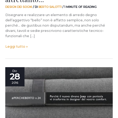
DESIGN DEI SOGNI
/ DI
BERTO SALOTTI
/
1 MINUTE OF READING
Disegnare e realizzare un elemento di arredo degno
dell’aggettivo “bello” non è affatto semplice, non solo
perché… de gustibus non disputandum, ma anche perché
divani, tavoli e sedie prescrivono caratteristiche tecnico-
funzionali che […]
Leggi tutto »
Perché
Dic
28
noi
di
2016
BertO
continuiamo
a
chiederci
perché
scegliere
noi.