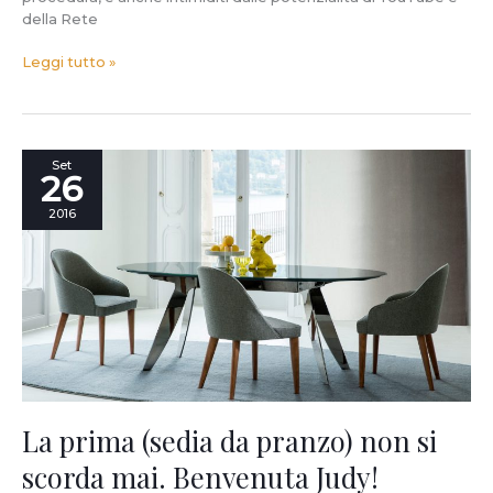
della Rete
Leggi tutto »
La
Set
26
prima
(sedia
2016
da
pranzo)
non
si
scorda
mai.
Benvenuta
Judy!
La prima (sedia da pranzo) non si
scorda mai. Benvenuta Judy!