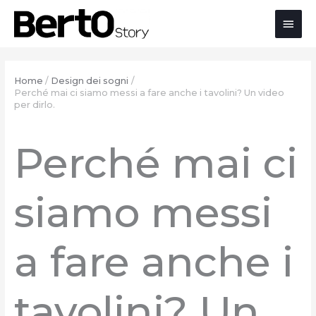
Salta
Passa
Vai
Men
al
alla
al
contenuto
navigazione
contenuto
prin
Home
Design dei sogni
Perché mai ci siamo messi a fare anche i tavolini? Un video
per dirlo.
Perché mai ci
siamo messi
a fare anche i
tavolini? Un