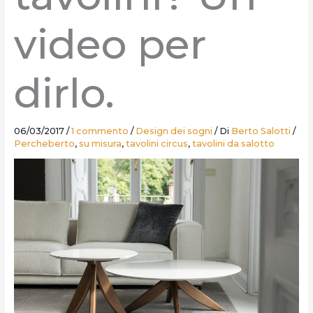
video per
dirlo.
06/03/2017
/
1 commento
/
Design dei sogni
/ Di
Berto Salotti
/
Percheberto
,
su misura
,
tavolini circus
,
tavolini da salotto