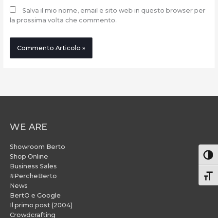
Salva il mio nome, email e sito web in questo browser per
la prossima volta che commento.
WE ARE
Showroom Berto
Attiv
Shop Online
Business Sales
#PercheBerto
Atti
News
BertO e Google
Il primo post (2004)
Crowdcrafting