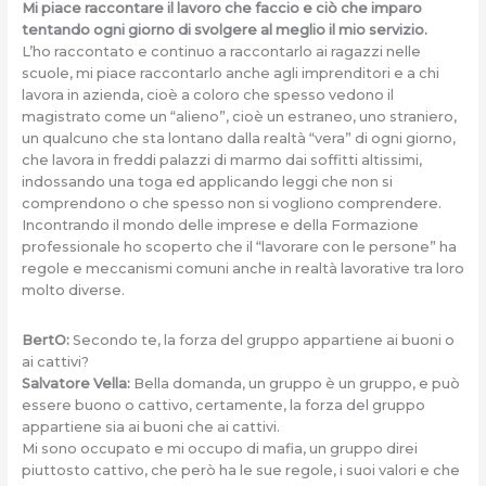
Mi piace raccontare il lavoro che faccio e ciò che imparo
tentando ogni giorno di svolgere al meglio il mio servizio.
L’ho raccontato e continuo a raccontarlo ai ragazzi nelle
scuole, mi piace raccontarlo anche agli imprenditori e a chi
lavora in azienda, cioè a coloro che spesso vedono il
magistrato come un “alieno”, cioè un estraneo, uno straniero,
un qualcuno che sta lontano dalla realtà “vera” di ogni giorno,
che lavora in freddi palazzi di marmo dai soffitti altissimi,
indossando una toga ed applicando leggi che non si
comprendono o che spesso non si vogliono comprendere.
Incontrando il mondo delle imprese e della Formazione
professionale ho scoperto che il “lavorare con le persone” ha
regole e meccanismi comuni anche in realtà lavorative tra loro
molto diverse.
BertO:
Secondo te, la forza del gruppo appartiene ai buoni o
ai cattivi?
Salvatore Vella:
Bella domanda, un gruppo è un gruppo, e può
essere buono o cattivo, certamente, la forza del gruppo
appartiene sia ai buoni che ai cattivi.
Mi sono occupato e mi occupo di mafia, un gruppo direi
piuttosto cattivo, che però ha le sue regole, i suoi valori e che