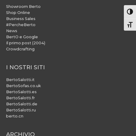
Showroom Berto
Attiv
Shop Online
Business Sales
#PercheBerto
Atti
News
BertO e Google
Il primo post (2004)
Crowdcrafting
I NOSTRI SITI
BertoSalotti.it
BertoSofas.co.uk
BertoSalotti.es
BertoSalotti.fr
BertoSalotti.de
BertoSalotti.ru
berto.cn
ARCHIVIO
ARCHIVIO