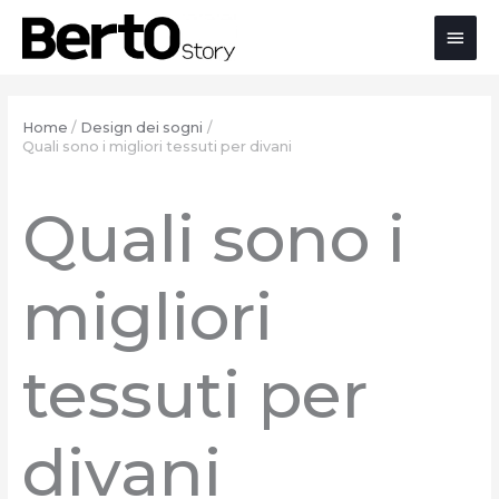
Salta
Passa
Vai
Men
al
alla
al
contenuto
navigazione
contenuto
prin
Home
Design dei sogni
Quali sono i migliori tessuti per divani
Quali sono i
migliori
tessuti per
divani