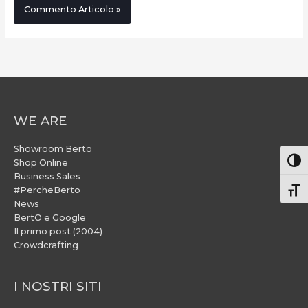
WE ARE
Showroom Berto
Attiv
Shop Online
Business Sales
#PercheBerto
Atti
News
BertO e Google
Il primo post (2004)
Crowdcrafting
I NOSTRI SITI