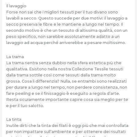
Il lavaggio
Forse non sai che i migliori tessuti per il tuo divano sono
lavabili a secco. Questo succede per due motivi: il lavaggio a
secco preserva le fibre e le mantiene a lungo nel tempo. Il
secondo motivo è che un tessuto di altissima qualità, con un
peso specifico, non sarebbe assolutamente adatto a un
lavaggio ad acqua perché arriverebbe a pesare moltissimo.
La trama
La trama rientra senza dubbio nella sfera estetica più che
qualitativa. Esistono nella nostra Collezione Tessile tessuti
dalla trama sottile così come tessuti dalla trama molto
grossa. Cosa li differenzia? Nulla, se entrambi sono realizzati
per durare a lungo nel tempo, non perdere consistenza, non
fare peeling e se il finissaggio è eseguito a regola d’arte.
Resta sicuramente importante capire cosa sia meglio per te
e per il tuo salotto.
La tinta
Inutile dirti che la tinta dei filati è oggi più che mai controllata
per non impattare sull’ambiente e per ottenere dei risultati