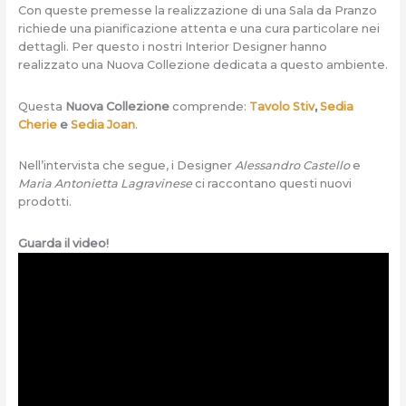
Con queste premesse la realizzazione di una Sala da Pranzo
richiede una pianificazione attenta e una cura particolare nei
dettagli. Per questo i nostri Interior Designer hanno
realizzato una Nuova Collezione dedicata a questo ambiente.
Questa
Nuova Collezione
comprende:
Tavolo Stiv
,
Sedia
Cherie
e
Sedia Joan
.
Nell’intervista che segue, i Designer
Alessandro Castello
e
Maria Antonietta Lagravinese
ci raccontano questi nuovi
prodotti.
Guarda il video!