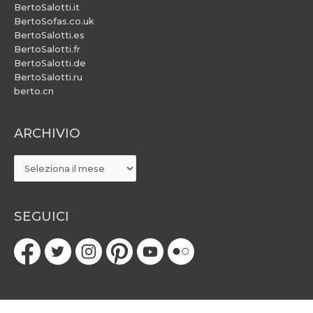
BertoSalotti.it
BertoSofas.co.uk
BertoSalotti.es
BertoSalotti.fr
BertoSalotti.de
BertoSalotti.ru
berto.cn
ARCHIVIO
ARCHIVIO
SEGUICI