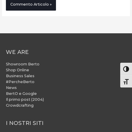
WE ARE
Showroom Berto
Attiv
Shop Online
Business Sales
#PercheBerto
Atti
News
BertO e Google
Il primo post (2004)
Crowdcrafting
I NOSTRI SITI