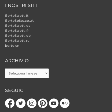
I NOSTRI SITI
BertoSalotti.it
BertoSofas.co.uk
BertoSalotti.es
BertoSalotti.fr
BertoSalotti.de
BertoSalotti.ru
berto.cn
ARCHIVIO
ARCHIVIO
SEGUICI