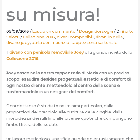
su misura!
05/09/2016
/
Lascia un commento
/
Design dei sogni
/ Di
Berto
Salotti
/
Collezione 2016
,
divani componibili
,
divani in pelle
,
divano joey
,
parla con maurizio
,
tappezzeria sartoriale
Il
divano con penisola removibile Joey
è la grande novità della
Collezione 2016
.
Joey nasce nella nostra tappezzeria di Meda con un preciso
scopo: esaudire desideri progettuali, estetici e di comfort di
ogni nostro cliente, mettendolo al centro della scena e
trasformandolo in un designer del comfort.
Ogni dettaglio è studiato nei minimi particolari, dalle
proporzioni del bracciolo alle cuciture delle cinghie, dalla
morbidezza dei rulli fino alle diverse quote che compongono
l’imbottitura delle sedute.
Un lavoro meticoloso, una sfida grande ed entusiasmante che