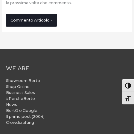
la prossima volta che commento.
WE ARE
Showroom Berto
Attiv
Shop Online
Business Sales
#PercheBerto
Atti
News
BertO e Google
Il primo post (2004)
Crowdcrafting