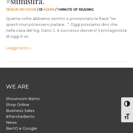
#sumisura.
DESIGN DEI SOGNI
/ DI
ADMIN
/
1 MINUTE OF READING
Quante volte abbiamo sentito o pronunciato la frase “se
questi muri potessero parlare…”. Oggi possiamo dirvi che
nella casa del Sig. Dario C. è successo davvero! Il protagonista
di oggi è un
Leggi tutto »
WE ARE
Showroom Berto
Attiv
Shop Online
Business Sales
#PercheBerto
Atti
News
BertO e Google