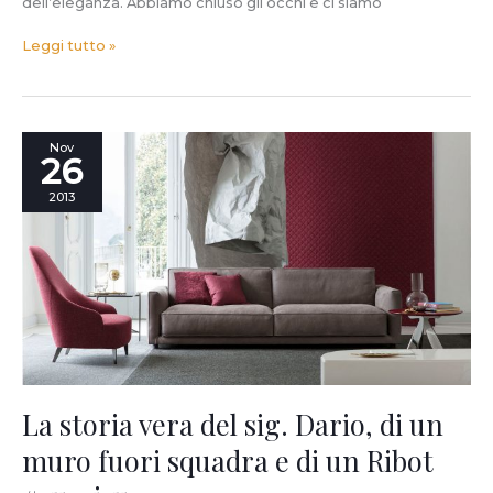
dell’eleganza. Abbiamo chiuso gli occhi e ci siamo
Leggi tutto »
La
Nov
26
storia
vera
2013
del
sig.
Dario,
di
un
muro
fuori
squadra
e
di
La storia vera del sig. Dario, di un
un
muro fuori squadra e di un Ribot
Ribot
#sumisura.