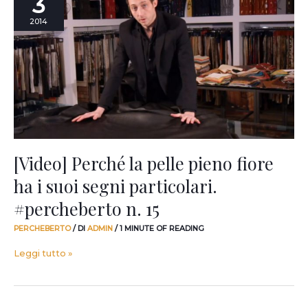
3
la
pelle
2014
pieno
fiore
ha
i
suoi
segni
particolari.
#percheberto
n.
15
[Video] Perché la pelle pieno fiore
ha i suoi segni particolari.
#percheberto n. 15
PERCHEBERTO
/ DI
ADMIN
/
1 MINUTE OF READING
Leggi tutto »