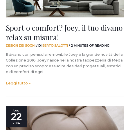
misura!
Sport o comfort? Joey, il tuo divano
relax su misura!
DESIGN DEI SOGNI
/ DI
BERTO SALOTTI
/
2 MINUTES OF READING
Il divano con penisola removibile Joey è la grande novità della
Collezione 2016. Joey nasce nella nostra tappezzeria di Meda
con un preciso scopo: esaudire desideri progettuali, estetici
e di comfort di ogni
Leggi tutto »
Pelle.
Lug
22
Pieno
Fiore.
2014