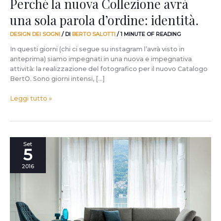
Perché la nuova Collezione avrà
una sola parola d’ordine: identità.
DESIGN DEI SOGNI
/ DI
BERTO SALOTTI
/
1 MINUTE OF READING
In questi giorni (chi ci segue su instagram l’avrà visto in
anteprima) siamo impegnati in una nuova e impegnativa
attività: la realizzazione del fotografico per il nuovo Catalogo
BertO. Sono giorni intensi, […]
Leggi tutto »
Sport
Set
5
o
comfort?
2016
Joey,
il
tuo
divano
relax
su