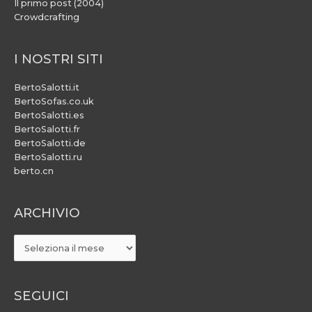
Il primo post (2004)
Crowdcrafting
I NOSTRI SITI
BertoSalotti.it
BertoSofas.co.uk
BertoSalotti.es
BertoSalotti.fr
BertoSalotti.de
BertoSalotti.ru
berto.cn
ARCHIVIO
ARCHIVIO
SEGUICI