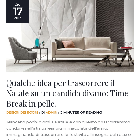
Qualche
Dic
17
idea
per
2013
trascorrere
il
Natale
su
un
candido
divano:
Time
Break
in
Qualche idea per trascorrere il
pelle.
Natale su un candido divano: Time
Break in pelle.
DESIGN DEI SOGNI
/ DI
ADMIN
/
2 MINUTES OF READING
Mancano pochi giorni a Natale e con questo post vorremmo
condurvi nell’atmosfera più immacolata dell’anno,
immaginando di trascorrere le festività all’insegna del relax e