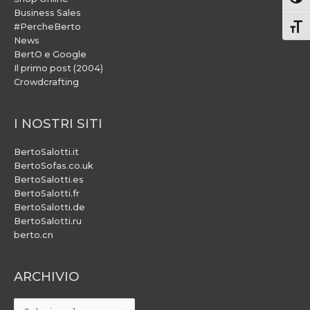
Attiv
Business Sales
#PercheBerto
Atti
News
BertO e Google
Il primo post (2004)
Crowdcrafting
I NOSTRI SITI
BertoSalotti.it
BertoSofas.co.uk
BertoSalotti.es
BertoSalotti.fr
BertoSalotti.de
BertoSalotti.ru
berto.cn
ARCHIVIO
ARCHIVIO