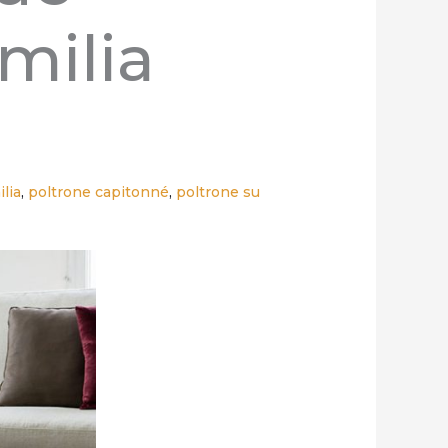
milia
lia
,
poltrone capitonné
,
poltrone su