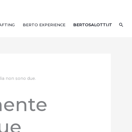
CER
AFTING
BERTO EXPERIENCE
BERTOSALOTTI.IT
lia non sono due.
mente
due