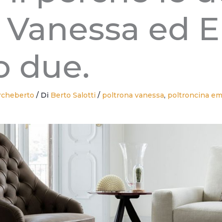
 Vanessa ed E
o due.
rcheberto
/ Di
Berto Salotti
/
poltrona vanessa
,
poltroncina emi