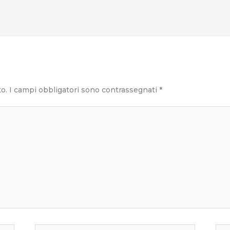
to.
I campi obbligatori sono contrassegnati
*
Email*
Sito