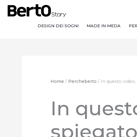
Salta
Passa
Vai
al
alla
al
contenuto
navigazione
contenuto
DESIGN DEI SOGNI
MADE IN MEDA
PE
Home
Percheberto
In questo video,
In quest
spiegato