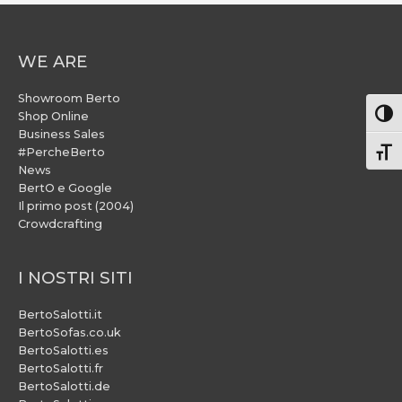
WE ARE
Showroom Berto
Attiv
Shop Online
Business Sales
#PercheBerto
Atti
News
BertO e Google
Il primo post (2004)
Crowdcrafting
I NOSTRI SITI
BertoSalotti.it
BertoSofas.co.uk
BertoSalotti.es
BertoSalotti.fr
BertoSalotti.de