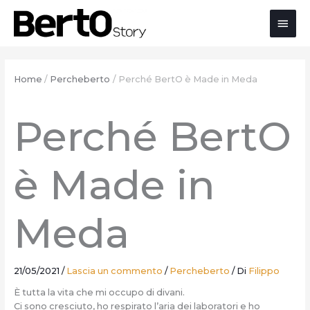
Salta
Passa
Vai
Men
al
alla
al
contenuto
navigazione
contenuto
prin
Home
Percheberto
Perché BertO è Made in Meda
Perché BertO
è Made in
Meda
21/05/2021
/
Lascia un commento
/
Percheberto
/ Di
Filippo
È tutta la vita che mi occupo di divani.
Ci sono cresciuto, ho respirato l’aria dei laboratori e ho