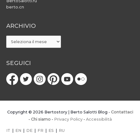
BertoSalotti.ru
berto.cn
ARCHIVIO
ARCHIVIO
SEGUICI
Copyright © 2026
Bertostory | Berto Salotti Blog
-
Contattaci
-
Chi siamo
-
Privacy Policy
-
Accessibilità
IT
|
EN
|
DE
|
FR
|
ES
|
RU