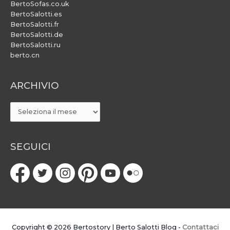
BertoSofas.co.uk
BertoSalotti.es
BertoSalotti.fr
BertoSalotti.de
BertoSalotti.ru
berto.cn
ARCHIVIO
ARCHIVIO
SEGUICI
Copyright © 2026
Bertostory | Berto Salotti Blog
-
Contattaci