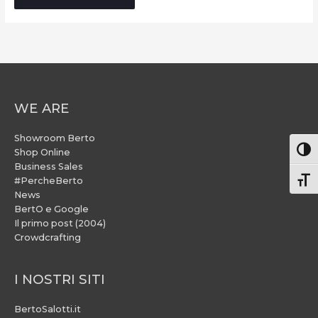
WE ARE
Showroom Berto
Attiv
Shop Online
Business Sales
#PercheBerto
Atti
News
BertO e Google
Il primo post (2004)
Crowdcrafting
I NOSTRI SITI
BertoSalotti.it