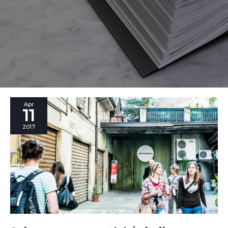
Salone
Apr
11
2017:
creatività,
2017
bellezza
e
tanto
duro
lavoro.