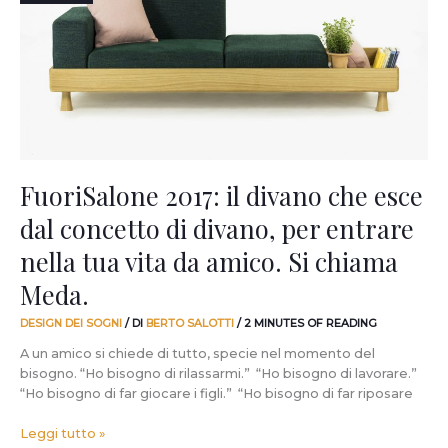
che
esce
dal
concetto
di
divano,
per
entrare
nella
FuoriSalone 2017: il divano che esce
tua
dal concetto di divano, per entrare
vita
da
nella tua vita da amico. Si chiama
amico.
Si
Meda.
chiama
Meda.
DESIGN DEI SOGNI
/ DI
BERTO SALOTTI
/
2 MINUTES OF READING
A un amico si chiede di tutto, specie nel momento del
bisogno. “Ho bisogno di rilassarmi.” “Ho bisogno di lavorare.”
“Ho bisogno di far giocare i figli.” “Ho bisogno di far riposare
Leggi tutto »