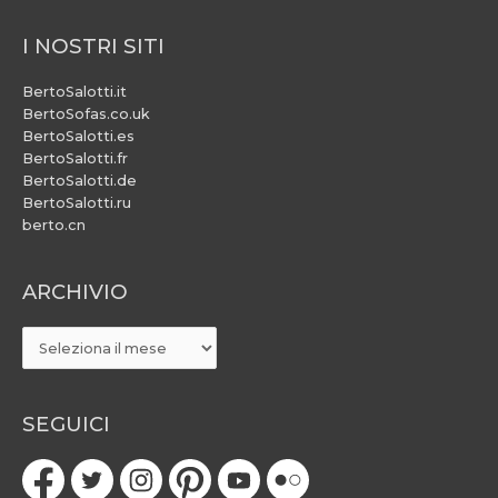
I NOSTRI SITI
BertoSalotti.it
BertoSofas.co.uk
BertoSalotti.es
BertoSalotti.fr
BertoSalotti.de
BertoSalotti.ru
berto.cn
ARCHIVIO
ARCHIVIO
SEGUICI