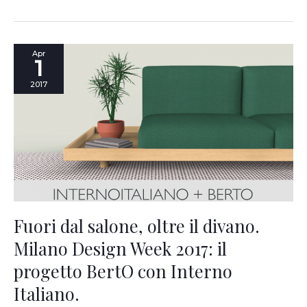
Fuori
Apr
1
dal
salone,
2017
oltre
il
divano.
Milano
Design
Week
2017:
il
progetto
BertO
Fuori dal salone, oltre il divano.
con
Milano Design Week 2017: il
Interno
Italiano.
progetto BertO con Interno
Italiano.