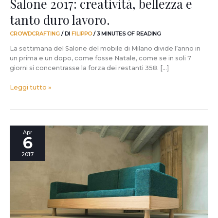
Salone 2017: creatività, bellezza e
tanto duro lavoro.
CROWDCRAFTING
/ DI
FILIPPO
/
3 MINUTES OF READING
La settimana del Salone del mobile di Milano divide l’anno in
un prima e un dopo, come fosse Natale, come se in soli 7
giorni si concentrasse la forza dei restanti 358. […]
Leggi tutto »
Meda,
Apr
6
il
primo
2017
divano
che
sa
diventare
qualcos’altro.
Non
solo