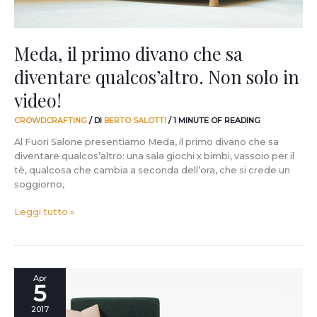
in
video!
Meda, il primo divano che sa
diventare qualcos’altro. Non solo in
video!
CROWDCRAFTING
/ DI
BERTO SALOTTI
/
1 MINUTE OF READING
Al Fuori Salone presentiamo Meda, il primo divano che sa
diventare qualcos’altro: una sala giochi x bimbi, vassoio per il
tè, qualcosa che cambia a seconda dell’ora, che si crede un
soggiorno,
Leggi tutto »
FuoriSalone
Apr
5
2017:
il
2017
divano