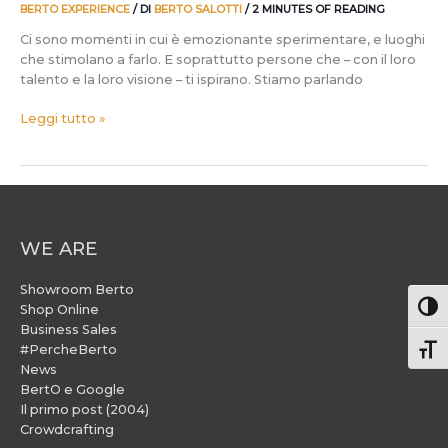
BERTO EXPERIENCE
/ DI
BERTO SALOTTI
/
2 MINUTES OF READING
Ci sono momenti in cui è emozionante sperimentare, e luoghi
che stimolano a farlo. E soprattutto persone che – con il loro
talento e la loro visione – ti ispirano. Stiamo parlando
Leggi tutto »
WE ARE
Showroom Berto
Attiv
Shop Online
Business Sales
#PercheBerto
Atti
News
BertO e Google
Il primo post (2004)
Crowdcrafting