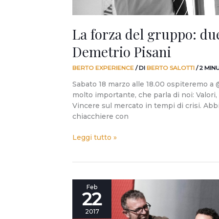
La forza del gruppo: d
Demetrio Pisani
BERTO EXPERIENCE
/ DI
BERTO SALOTTI
/
2 MIN
Sabato 18 marzo alle 18.00 ospiteremo a
molto importante, che parla di noi: Valori,
Vincere sul mercato in tempi di crisi. Abb
chiacchiere con
Leggi tutto »
1
Feb
22
+
1
2017
+