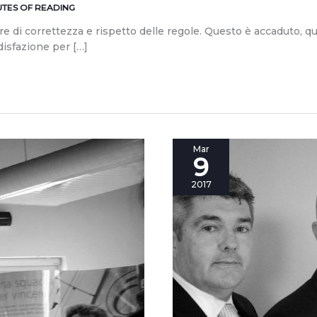
UTES OF READING
e di correttezza e rispetto delle regole. Questo è accaduto, ques
disfazione per […]
La
Mar
9
forza
del
2017
gruppo:
due
domande
a
Salvatore
Vella.