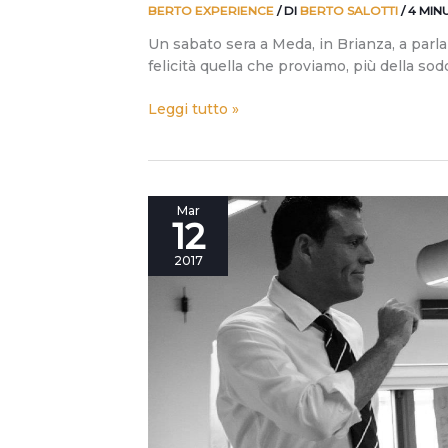
BERTO EXPERIENCE
/ DI
BERTO SALOTTI
/
4 MIN
Un sabato sera a Meda, in Brianza, a parlar
felicità quella che proviamo, più della sod
Leggi tutto »
La
Mar
12
forza
del
2017
gruppo:
due
domande
a
Demetrio
Pisani