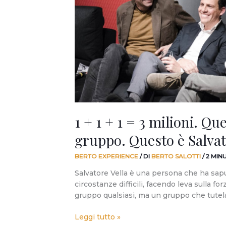
1
=
3
milioni.
Questa
è
la
forza
del
gruppo.
1 + 1 + 1 = 3 milioni. Que
Questo
è
gruppo. Questo è Salvat
Salvatore
Vella.
BERTO EXPERIENCE
/ DI
BERTO SALOTTI
/
2 MIN
Salvatore Vella è una persona che ha saput
circostanze difficili, facendo leva sulla f
gruppo qualsiasi, ma un gruppo che tutel
Leggi tutto »