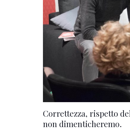
che
non
dimenticheremo.
Correttezza, rispetto de
non dimenticheremo.