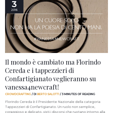
3
mondo
è
2016
cambiato
ma
Florindo
Cereda
e
i
tappezzieri
di
Confartigianato
veglieranno
Il mondo è cambiato ma Florindo
su
Cereda e i tappezzieri di
vanessa4newcraft!
Confartigianato veglieranno su
vanessa4newcraft!
CROWDCRAFTING
/ DI
BERTO SALOTTI
/
3 MINUTES OF READING
Florindo Cereda è il Presidente Nazionale della categoria
Tappezzieri di Confartigianato. Un ruolo non semplice,
coraggioso e delicato, visti i discorsi che ruotano intorno alla