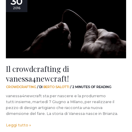
30
di
2016
vanessa4newcraft!
Il crowdcrafting di
vanessa4newcraft!
CROWDCRAFTING
/ DI
BERTO SALOTTI
/
2 MINUTES OF READING
vanessa4newcraft sta per nascere e la produrremo
tutti insieme, martedì 7 Giugno a Milano, per realizzare il
pezzo di design artigiano che racconta una nuova
dimensione del fare. La storia di Vanessa nasce in Brianza.
Leggi tutto »