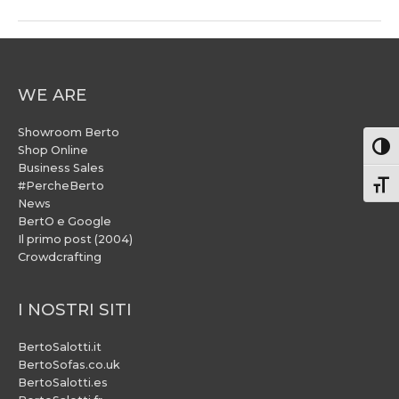
WE ARE
Showroom Berto
Attiv
Shop Online
Business Sales
#PercheBerto
Atti
News
BertO e Google
Il primo post (2004)
Crowdcrafting
I NOSTRI SITI
BertoSalotti.it
BertoSofas.co.uk
BertoSalotti.es