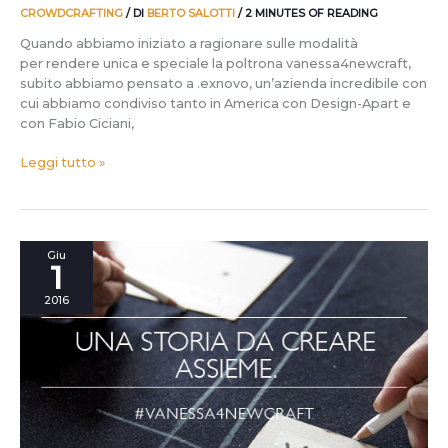
CROWDCRAFTING
/ DI
BERTO SALOTTI
/
2 MINUTES OF READING
Quando abbiamo iniziato a ragionare sulle modalità
per rendere unica e speciale la poltrona vanessa4newcraft,
subito abbiamo pensato a .exnovo, un’azienda incredibile con
cui abbiamo condiviso tanto in America con Design-Apart e
con Fabio Ciciani,
Leggi tutto »
Un
Giu
1
Denim
dall’anima
2016
rock
veste
vanessa4newcraft
grazie
a
Berto
Industria