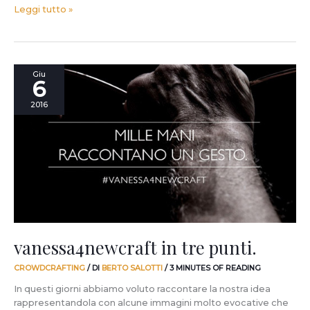
Leggi tutto »
vanessa4newcraft
Giu
6
in
tre
2016
punti.
vanessa4newcraft in tre punti.
CROWDCRAFTING
/ DI
BERTO SALOTTI
/
3 MINUTES OF READING
In questi giorni abbiamo voluto raccontare la nostra idea
rappresentandola con alcune immagini molto evocative che