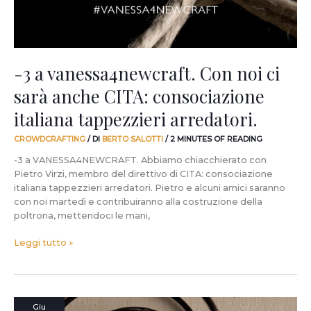
CITA:
consociazione
italiana
tappezzieri
arredatori.
-3 a vanessa4newcraft. Con noi ci
sarà anche CITA: consociazione
italiana tappezzieri arredatori.
CROWDCRAFTING
/ DI
BERTO SALOTTI
/
2 MINUTES OF READING
-3 a VANESSA4NEWCRAFT. Abbiamo chiacchierato con
Pietro Virzi, membro del direttivo di CITA: consociazione
italiana tappezzieri arredatori. Pietro e alcuni amici saranno
con noi martedì e contribuiranno alla costruzione della
poltrona, mettendoci le mani,
Leggi tutto »
Il
Giu