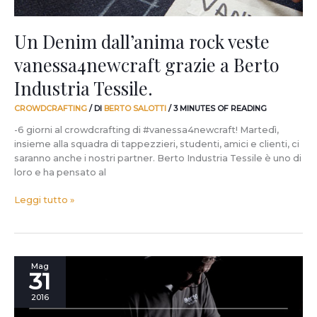
Tessile.
Un Denim dall’anima rock veste
vanessa4newcraft grazie a Berto
Industria Tessile.
CROWDCRAFTING
/ DI
BERTO SALOTTI
/
3 MINUTES OF READING
-6 giorni al crowdcrafting di #vanessa4newcraft! Martedì,
insieme alla squadra di tappezzieri, studenti, amici e clienti, ci
saranno anche i nostri partner. Berto Industria Tessile è uno di
loro e ha pensato al
Leggi tutto »
“Perché”
Mag
31
vanessa4newcraft.
2016