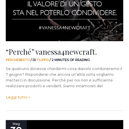
“Perché” vanessa4newcraft.
PERCHEBERTO
/ DI
FILIPPO
/
2 MINUTES OF READING
Se qualcuno dovesse chiedermi cosa diavolo combineremo il
7 giugno? Risponderei che ancora un’altra volta vogliamo
metterci in discussione. Perché per noi non è sufficiente
realizzare prodotti e venderli. Siamo innamorati del
Leggi tutto »
Il
Mag
crowdcrafting