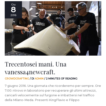
Trecentosei
Giu
8
mani.
Una
2016
vanessa4newcraft.
Trecentosei mani. Una
vanessa4newcraft.
CROWDCRAFTING
/ DI
ADMIN
/
2 MINUTES OF READING
7 giugno 2016. Una giornata che ricorderemo per sempre. Ore
7.00: ritrovo in laboratorio per recuperare gli ultimi attrezzi,
caricarli velocemente sul furgone e imbattersi nel traffico
della Milano-Meda. Presenti KingFlavio e Filippo