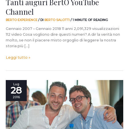
Tanti auguri BertO YouTube
Channel
BERTO EXPERIENCE
/ DI
BERTO SALOTTI
/
1 MINUTE OF READING
Gennaio 2007 – Gennaio 2018 11 anni 2,091,329 visualizzazioni
112 video Cosa vogliono dire questi numeri? A dir la verità non
molto, se non il piacere misto orgoglio di leggere la nostra
storia più […]
Leggi tutto »
Le
Lug
28
esperienze
più
2016
belle
del
2016,
parte
prima
(e