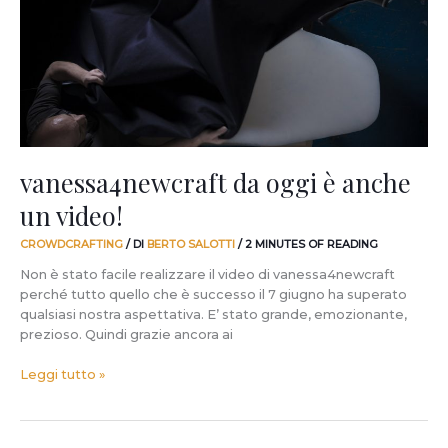
anche
un
video!
vanessa4newcraft da oggi è anche
un video!
CROWDCRAFTING
/ DI
BERTO SALOTTI
/
2 MINUTES OF READING
Non è stato facile realizzare il video di vanessa4newcraft
perché tutto quello che è successo il 7 giugno ha superato
qualsiasi nostra aspettativa. E’ stato grande, emozionante,
prezioso. Quindi grazie ancora ai
Leggi tutto »