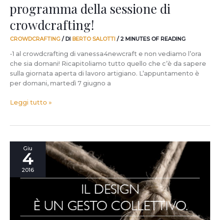
programma della sessione di
crowdcrafting!
CROWDCRAFTING
/ DI
BERTO SALOTTI
/
2 MINUTES OF READING
-1 al crowdcrafting di vanessa4newcraft e non vediamo l’ora
che sia domani! Ricapitoliamo tutto quello che c’è da sapere
sulla giornata aperta di lavoro artigiano. L’appuntamento è
per domani, martedì 7 giugno a
Leggi tutto »
-3
Giu
4
a
vanessa4newcraft.
2016
Con
noi
ci
sarà
anche