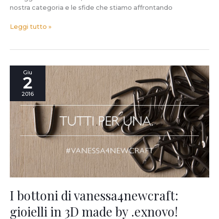
nostra categoria e le sfide che stiamo affrontando
Leggi tutto »
I
Giu
2
bottoni
di
2016
vanessa4newcraft:
gioielli
in
3D
made
by
.exnovo!
I bottoni di vanessa4newcraft:
gioielli in 3D made by .exnovo!