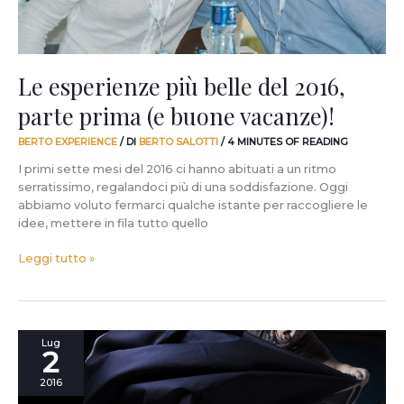
buone
vacanze)!
Le esperienze più belle del 2016,
parte prima (e buone vacanze)!
BERTO EXPERIENCE
/ DI
BERTO SALOTTI
/
4 MINUTES OF READING
I primi sette mesi del 2016 ci hanno abituati a un ritmo
serratissimo, regalandoci più di una soddisfazione. Oggi
abbiamo voluto fermarci qualche istante per raccogliere le
idee, mettere in fila tutto quello
Leggi tutto »
vanessa4newcraft
Lug
2
da
oggi
2016
è