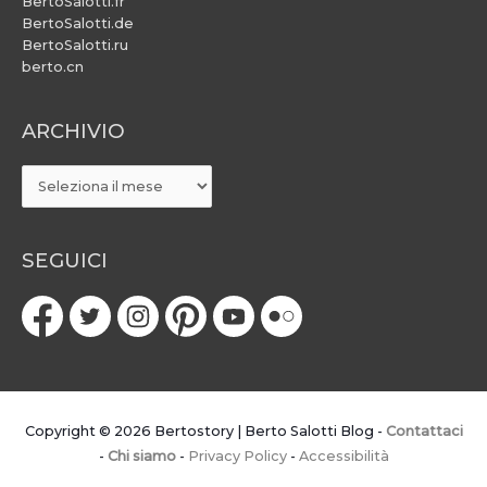
BertoSalotti.fr
BertoSalotti.de
BertoSalotti.ru
berto.cn
ARCHIVIO
ARCHIVIO
SEGUICI
Copyright © 2026
Bertostory | Berto Salotti Blog
-
Contattaci
-
Chi siamo
-
Privacy Policy
-
Accessibilità