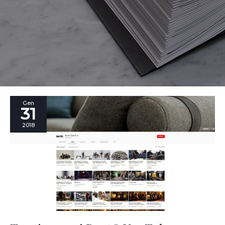
Tanti
Gen
31
auguri
BertO
2018
YouTube
Channel