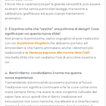
Il Rock Me si caratterizza per la grande versatilità: può essere
esaltato anche senza particolari lavaggi, ma resiste a
sabbiature, graffiature ed ai più svariati trattamenti
enzimatici.
3- È la prima volta che “vestite” una poltrona di design? Cosa
significa per voi questa nuova sfida?
Non proprio la primissima, siamo orgogliosi di aver realizzato
con voi
le poltrone Kingdom
che abbiamo portato ad
Amsterdam e che hanno ammaliato anche i denimisti più
tradizionali e
le Vanessa esposte alla mostra New Craft
.
Una bella sfida che non vediamo l’ora di arricchire inseme a
voi.
4- BertO+Berto: condividiamo il nome ma questa
nuova esperienza.
Tramandando ed innovando possiamo puntare al futuro.
Tradizione non significa continuare a far le cose come sono
state sempre fatte, ma avere la vera sorgente culturale del
saper fare; ecco quindi che in Berto tradizione ed
innovazione non sono nemiche, ma alleate e si interfacciano