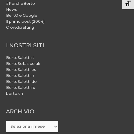
#PercheBerto
Atti
News
BertO e Google
Il primo post (2004)
Crowdcrafting
I NOSTRI SITI
BertoSalotti.it
BertoSofas.co.uk
BertoSalotti.es
BertoSalotti.fr
BertoSalotti.de
BertoSalotti.ru
berto.cn
ARCHIVIO
ARCHIVIO