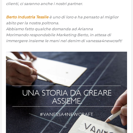
clienti, ci saranno anche i nostri partner.
Berto Industria Tessile
è uno di loro e ha pensato al miglior
abito per la nostra poltrona.
Abbiamo fatto qualche domanda ad Arianna
Morimando respondabile Marketing Berto, in attesa di
immergere insieme le mani nel denim di vanessa4newcraft!