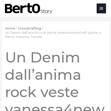
Salta
Passa
Vai
Men
al
alla
al
contenuto
navigazione
contenuto
prin
Home
Crowdcrafting
Un Denim dall’anima rock veste vanessa4newcraft grazie a
Berto Industria Tessile.
Un Denim
dall’anima
rock veste
vanessa4new