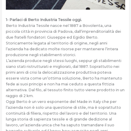
1- Parlaci di Berto Industria Tessile oggi.
Berto Industria Tessile nasce nel 1887 a Bovolenta, una
piccola città in provincia di Padova, dall’imprenditorialità dei
due fratelli fondatori: Giuseppe ed Egidio Berto.
Storicamente legata al territorio di origine, negli anni
l’azienda ha dedicato molte risorse per mantenere l’intera
produzione negli stabilimenti storici.
L’azienda produce negli stessi luoghi, seppur gli stabilimenti
siano stati ristrutturati e migliorati, dal 1887. Soprattutto nei
primi anni di crisi la delocalizzazione produttiva poteva
essere vista come un’ottima soluzione, Berto ha mantenuto
fede ai suoi principi e non ha mai ceduto a questa fittizia
alternativa. Dal filo, al tessuto finito tutto viene prodotto in un
raggio di 2 km.
Oggi Berto è un vero esponente del Made in Italy che per
l’azienda non è solo una questione di stile, ma è soprattutto
continuità di filiera, rispetto del lavoro e del territorio. Una
lunga storia di sapienza tessile e di grande dedizione al
lavoro, un’azienda unica che ha saputo tramandare il suo
bagaglio culturale ed il know-how acquisito negli anni,