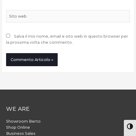
Sito
web
Salva il mio nome, email e sito web in questo browser per
la prossima volta che commento.
WE ARE
Showroom Berto
Attiv
Shop Online
Business Sales