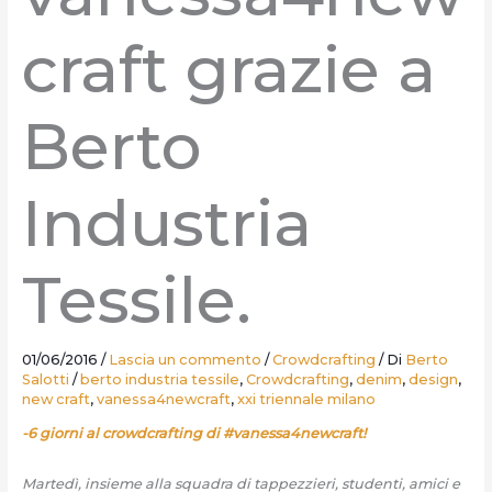
craft grazie a
Berto
Industria
Tessile.
01/06/2016
/
Lascia un commento
/
Crowdcrafting
/ Di
Berto
Salotti
/
berto industria tessile
,
Crowdcrafting
,
denim
,
design
,
new craft
,
vanessa4newcraft
,
xxi triennale milano
-6 giorni al crowdcrafting di #vanessa4newcraft!
Martedì, insieme alla squadra di tappezzieri, studenti, amici e