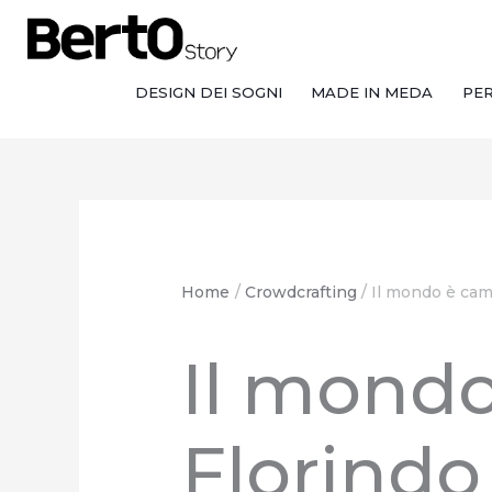
Salta
Passa
Vai
al
alla
al
contenuto
navigazione
contenuto
DESIGN DEI SOGNI
MADE IN MEDA
PE
Home
Crowdcrafting
Il mondo è cam
Il mond
Florindo