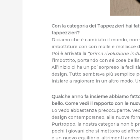
Con la categoria dei Tappezzieri hai fa
tappezzieri?
Diciamo che è cambiato il mondo, non so
imbottiture con con molle e mollacce di
Poi è arrivata la
“prima rivoluzione indu
l’imbottito, portando con sé cose belli
All’inizio ci ha un po’ sorpreso la faci
design. Tutto sembrava più semplice p
iniziare a ragionare in un altro modo. 
Qualche anno fa insieme abbiamo fatt
bello. Come vedi il rapporto con le nu
Lo vedo abbastanza preoccupante. Vedo 
design contemporaneo, alle nuove form
Purtroppo, la nostra categoria non è pr
pochi i giovani che si mettono ad affro
e un nuovo equilibrio, altrimenti andr