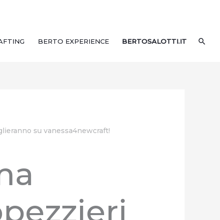
CER
AFTING
BERTO EXPERIENCE
BERTOSALOTTI.IT
eglieranno su vanessa4newcraft!
ma
ppezzieri