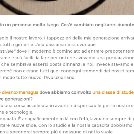
tto un percorso molto lungo. Cos’è cambiato negli anni durante 
lo il nostro lavoro. I tappezzieri della mia generazione arriv
 tutti i generi e c’era passamaneria ovunque.
striale”
dove il moderno è cominciato ad entrare prepotentem
ssime e più facili da fare per noi che avevamo una preparazione
lità che sembrava essersi posta dinnanzi a noi. Invece stavamo en
erché non c’erano tutti quei congegni tremendi dei nostri t
Un modo tutto nuovo. Rivoluzionario.
o
divanoxmanagua
dove abbiamo coinvolto
una classe di stude
ove generazioni?
una corsa accelerata in avanti indispensabile per la nostra so
e e tecnologie.
eparata. È anagraficamente in là con l’età, lavorano sempre di 
ntare nuove sfide. Con lo studio e la nostra capacità dobbiamo
emo a spegnerci sempre più e nessuno di noi lo vuole.