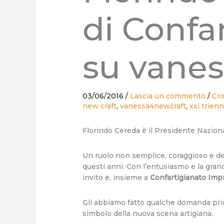
di Confa
su vanes
03/06/2016
/
Lascia un commento
/
Cro
new craft
,
vanessa4newcraft
,
xxi trien
Florindo Cereda è il Presidente Naziona
Un ruolo non semplice, coraggioso e deli
questi anni. Con l’entusiasmo e la grand
invito e, insieme a
Confartigianato Imp
Gli abbiamo fatto qualche domanda pri
simbolo della nuova scena artigiana.