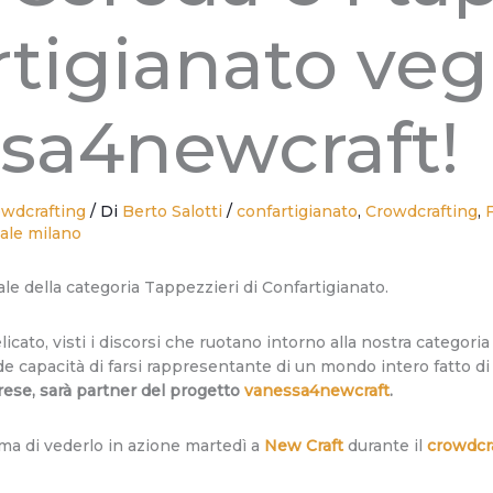
rtigianato veg
sa4newcraft!
wdcrafting
/ Di
Berto Salotti
/
confartigianato
,
Crowdcrafting
,
nale milano
le della categoria Tappezzieri di Confartigianato.
cato, visti i discorsi che ruotano intorno alla nostra categoria
e capacità di farsi rappresentante di un mondo intero fatto di s
rese, sarà partner del progetto
vanessa4newcraft
.
ma di vederlo in azione martedì a
New Craft
durante il
crowdcr