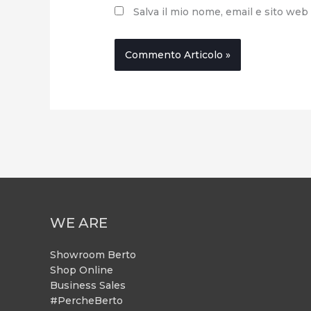
Salva il mio nome, email e sito we
WE ARE
Showroom Berto
Shop Online
Business Sales
#PercheBerto