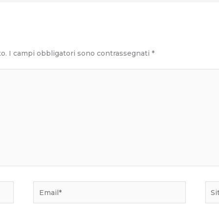
to.
I campi obbligatori sono contrassegnati
*
Email*
Sito
we