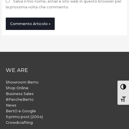
Salva il mio nome, email e sito web in questo browser per
la prossima volta che commento.
WE ARE
Showroom Berto
Attiv
Shop Online
Business Sales
#PercheBerto
Atti
News
BertO e Google
Il primo post (2004)
Crowdcrafting