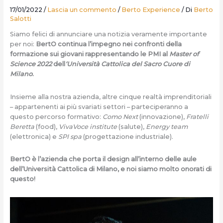
17/01/2022
/
Lascia un commento
/
Berto Experience
/ Di
Berto
Salotti
Siamo felici di annunciare una notizia veramente importante
per noi:
BertO continua l’impegno nei confronti della
formazione sui giovani rappresentando le PMI al
Master of
Science 2022
dell
‘Università Cattolica del Sacro Cuore di
Milano
.
Insieme alla nostra azienda, altre cinque realtà imprenditoriali
– appartenenti ai più svariati settori – parteciperanno a
questo percorso formativo:
Como Next
(innovazione),
Fratelli
Beretta
(food),
VivaVoce institute
(salute),
Energy team
(elettronica) e
SPI spa
(progettazione industriale).
BertO è l’azienda che porta il design all’interno delle aule
dell’Università Cattolica di Milano, e noi siamo molto onorati di
questo!