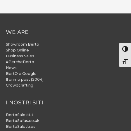
WE ARE
Showroom Berto
Attiv
Shop Online
Business Sales
#PercheBerto
Atti
News
BertO e Google
Il primo post (2004)
Crowdcrafting
I NOSTRI SITI
BertoSalotti.it
BertoSofas.co.uk
BertoSalotti.es