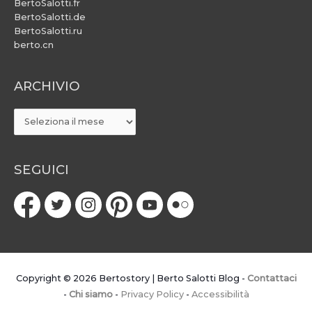
BertoSalotti.fr
BertoSalotti.de
BertoSalotti.ru
berto.cn
ARCHIVIO
ARCHIVIO
SEGUICI
Copyright © 2026
Bertostory | Berto Salotti Blog
-
Contattaci
-
Chi siamo
-
Privacy Policy
-
Accessibilità