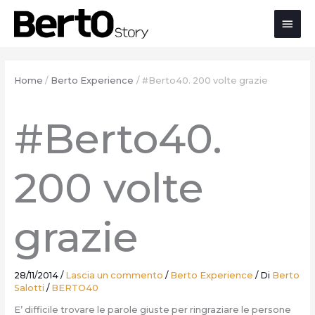
Salta
Passa
Vai
Men
al
alla
al
contenuto
navigazione
contenuto
prin
Home
Berto Experience
#Berto40. 200 volte grazie
#Berto40.
200 volte
grazie
28/11/2014
/
Lascia un commento
/
Berto Experience
/ Di
Berto
Salotti
/
BERTO40
E’ difficile trovare le parole giuste per ringraziare le persone