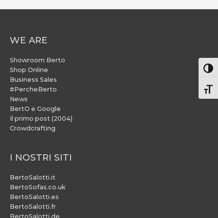
WE ARE
Showroom Berto
Attiv
Shop Online
Business Sales
#PercheBerto
Atti
News
BertO e Google
Il primo post (2004)
Crowdcrafting
I NOSTRI SITI
BertoSalotti.it
BertoSofas.co.uk
BertoSalotti.es
BertoSalotti.fr
BertoSalotti.de