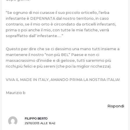
“Se ognuno di noi curasse il suo piccolo orticello, l’erba
infestante è DEPENNATA dal nostro territorio, in caso
contrario, se il mio orto è circondato da orticelli infestanti,
prima o poi anche il mio, con tutte le mie fatiche, verrà
sopraffatto dall’ infestante…..”
Questo per dire che se ci dessimo una mano tutti insieme a
mantenere il nostro “non più BEL” Paese e non ci
massacrassimo d’invidie e di gelosie, tutti saremmo più
ricchi,più felici e più sereni (che poi la miglior ricchezza).
VIVA IL MADE IN ITALY, AMANDO PRIMA LA NOSTRA ITALIA!
Maurizio b
Rispondi
FILIPPO BERTO
29/10/2013 ALLE 16:42