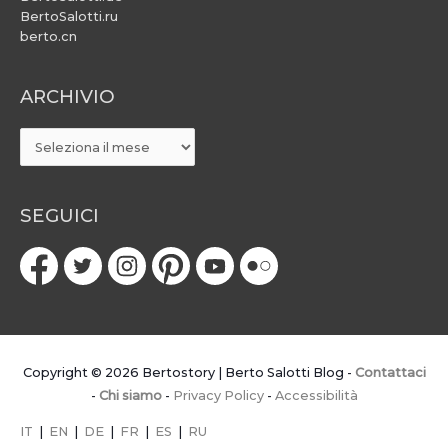
BertoSalotti.ru
berto.cn
ARCHIVIO
ARCHIVIO
SEGUICI
Copyright © 2026
Bertostory | Berto Salotti Blog
-
Contattaci
-
Chi siamo
-
Privacy Policy
-
Accessibilità
IT
|
EN
|
DE
|
FR
|
ES
|
RU