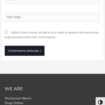
Sito
web
Salva il mio nome, email e sito web in questo browser per
la prossima volta che commento.
WE ARE
Showroom Berto
Attiv
Shop Online