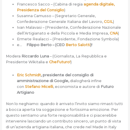
Francesco Sacco – (Cabina di regia
agenda digitale,
Presidenza del Consiglio
)
Susanna Camusso – (Segretario Generale,
Confederazione Generale Italiana del Lavoro,
CGIL
)
Ivan Malavasi – (Presidente, Confederazione Nazionale
dell’Artigianato e della Piccola e Media Impresa,
CNA
)
Ermete Realacci – (Presidente, Fondazione Symbola)
e…
Filippo Berto – (CEO
Berto Salotti
)!
Modera
Riccardo Luna
– (Giornalista, La Repubblica e
Presidente Wikitalia e
CheFuturo!
)
Eric Schmidt
, presidente del consiglio di
amministrazione di Google,
dialogherà infine
con
Stefano Micelli
, economista e autore di
Futuro
Artigiano
Non lo neghiamo: quando è arrivato l’invito siamo rimasti tutti
a bocca aperta tra soggezione e fortissima emozione. Per
questo sentiamo una forte responsabilità e ci piacerebbe
intervenire lasciando un contributo sincero, un punto di vista
di un’azienda artigiana italiana, che crede nel Made in Italy