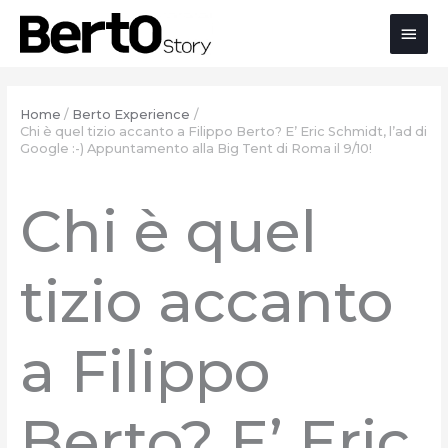
Salta
Passa
Vai
Men
al
alla
al
contenuto
navigazione
contenuto
prin
Home
Berto Experience
Chi è quel tizio accanto a Filippo Berto? E’ Eric Schmidt, l’ad di
Google :-) Appuntamento alla Big Tent di Roma il 9/10!
Chi è quel
tizio accanto
a Filippo
Berto? E’ Eric