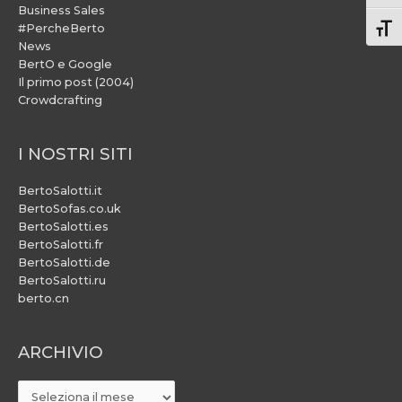
Business Sales
#PercheBerto
Atti
News
BertO e Google
Il primo post (2004)
Crowdcrafting
I NOSTRI SITI
BertoSalotti.it
BertoSofas.co.uk
BertoSalotti.es
BertoSalotti.fr
BertoSalotti.de
BertoSalotti.ru
berto.cn
ARCHIVIO
ARCHIVIO