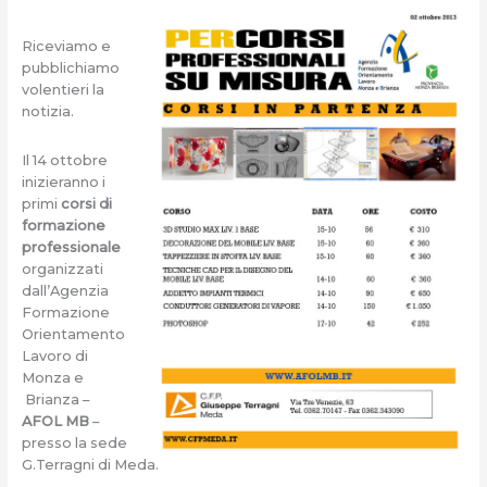
Riceviamo e
pubblichiamo
volentieri la
notizia.
Il 14 ottobre
inizieranno i
primi
corsi di
formazione
professionale
organizzati
dall’Agenzia
Formazione
Orientamento
Lavoro di
Monza e
Brianza –
AFOL MB
–
presso la sede
G.Terragni di Meda.