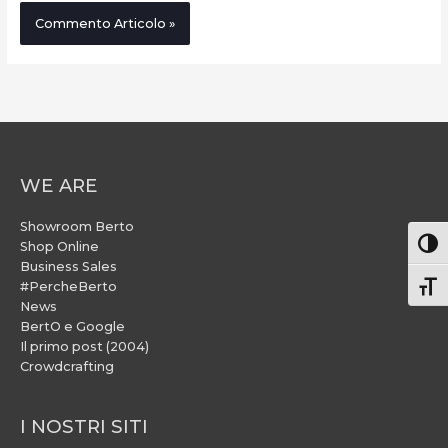
WE ARE
Showroom Berto
Attiv
Shop Online
Business Sales
#PercheBerto
Atti
News
BertO e Google
Il primo post (2004)
Crowdcrafting
I NOSTRI SITI