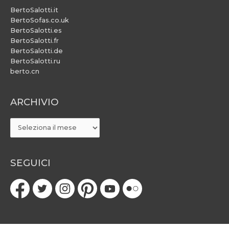
BertoSalotti.it
BertoSofas.co.uk
BertoSalotti.es
BertoSalotti.fr
BertoSalotti.de
BertoSalotti.ru
berto.cn
ARCHIVIO
ARCHIVIO
SEGUICI