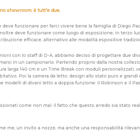
no showroom: è tutt’e due.
edo deve funzionare per farci vivere bene la famiglia di Diego P
inoltre deve funzionare come luogo di esposizione; in terzo luo
buzione efficace, alternativo alle modalità espositive tradizio
nioni con lo staff di D-A, abbiamo deciso di progettare due div
arsi in un campionario. Partendo proprio dalla nostra collezi
ra larga 140 cm e un Time Break con moduli personalizzati, ve
tativo. Poi la camera da letto: design allo stato puro e grandi
ue modelli di divani letto a doppia funzione: il Robinson e il 
assionati come non mai: il fatto che questo arredo sia stato rea
ome me, un invito a nozze, ma anche una responsabilità rilevant