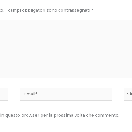
to.
I campi obbligatori sono contrassegnati
*
Email*
Sito
we
b in questo browser per la prossima volta che commento.