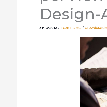
Design-A
31/10/2013
/
1 commento
/
Crowdcrafti