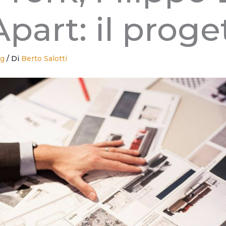
part: il proge
ng
/ Di
Berto Salotti