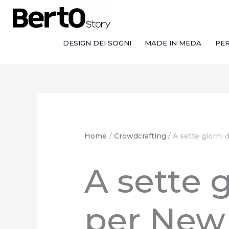
Salta
Passa
Vai
al
alla
al
contenuto
navigazione
contenuto
DESIGN DEI SOGNI
MADE IN MEDA
PE
Home
Crowdcrafting
A sette giorni 
A sette 
per New 