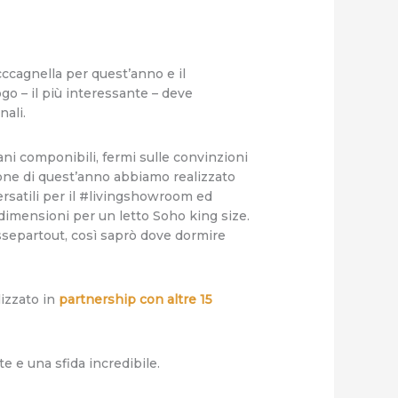
acccagnella per quest’anno e il
go – il più interessante – deve
nali.
ani componibili, fermi sulle convinzioni
one di quest’anno abbiamo realizzato
rsatili per il #livingshowroom ed
 dimensioni per un letto Soho king size.
Passepartout, così saprò dove dormire
lizzato in
partnership con altre 15
e e una sfida incredibile.