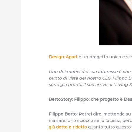
Design-Apart
è un progetto unico e st
Uno dei motivi del suo interesse è che p
punto di vista del nostro CEO Filippo Be
sono già pronti: il suo arrivo al “Livi
BertoStory: Filippo: che progetto è Des
Filippo Berto:
Potrei dire, mettendo su u
ma sarei uno sciocco se lo facessi, per
già detto e ridetto
quanto tutto questo s