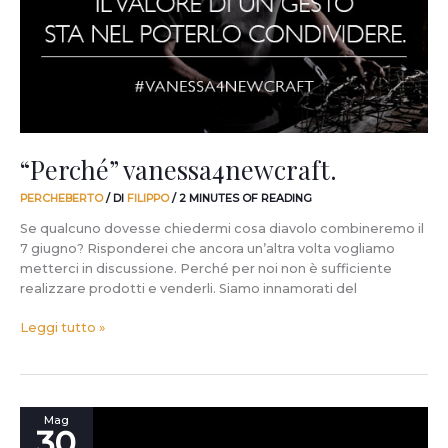
“Perché” vanessa4newcraft.
PERCHEBERTO
/ DI
FILIPPO
/
2 MINUTES OF READING
Se qualcuno dovesse chiedermi cosa diavolo combineremo il
7 giugno? Risponderei che ancora un’altra volta vogliamo
metterci in discussione. Perché per noi non è sufficiente
realizzare prodotti e venderli. Siamo innamorati del
Leggi tutto »
Il
Mag
30
crowdcrafting