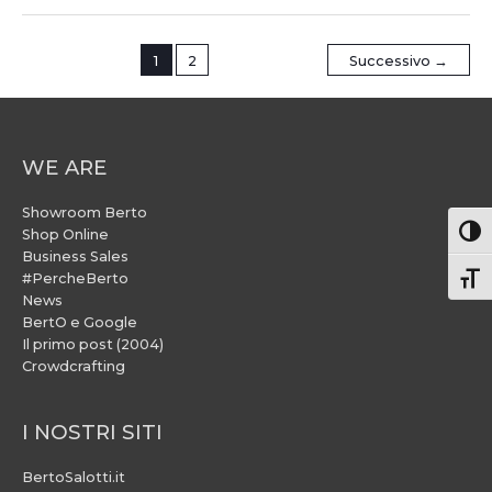
1
2
Successivo
→
WE ARE
Showroom Berto
Attiv
Shop Online
Business Sales
#PercheBerto
Atti
News
BertO e Google
Il primo post (2004)
Crowdcrafting
I NOSTRI SITI
BertoSalotti.it