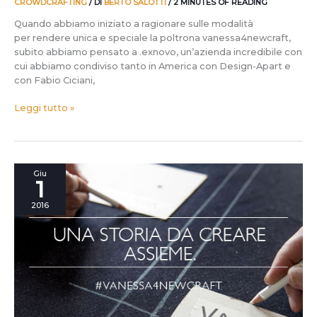
CROWDCRAFTING
/ DI
BERTO SALOTTI
/
2 MINUTES OF READING
Quando abbiamo iniziato a ragionare sulle modalità
per rendere unica e speciale la poltrona vanessa4newcraft,
subito abbiamo pensato a .exnovo, un’azienda incredibile con
cui abbiamo condiviso tanto in America con Design-Apart e
con Fabio Ciciani,
Leggi tutto »
Un
Giu
1
Denim
dall’anima
2016
rock
veste
vanessa4newcraft
grazie
a
Berto
Industria
Tessile.