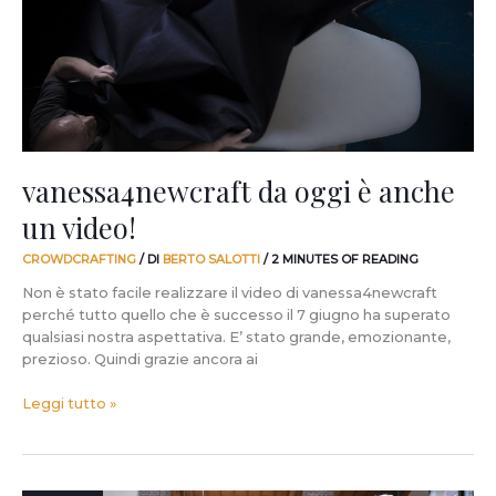
un
video!
vanessa4newcraft da oggi è anche
un video!
CROWDCRAFTING
/ DI
BERTO SALOTTI
/
2 MINUTES OF READING
Non è stato facile realizzare il video di vanessa4newcraft
perché tutto quello che è successo il 7 giugno ha superato
qualsiasi nostra aspettativa. E’ stato grande, emozionante,
prezioso. Quindi grazie ancora ai
Leggi tutto »