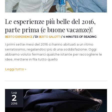
buone
vacanze)!
Le esperienze più belle del 2016,
parte prima (e buone vacanze)!
BERTO EXPERIENCE
/ DI
BERTO SALOTTI
/
4 MINUTES OF READING
I primi sette mesi del 2016 ci hanno abituati a un ritmo
serratissimo, regalandoci più di una soddisfazione. Oggi
abbiamo voluto fermarci qualche istante per raccogliere le
idee, mettere in fila tutto quello
Leggi tutto »
vanessa4newcraft
Lug
2
da
oggi
2016
è
anche