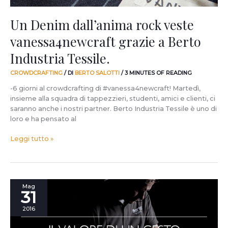
Un Denim dall’anima rock veste
vanessa4newcraft grazie a Berto
Industria Tessile.
CROWDCRAFTING
/ DI
BERTO SALOTTI
/
3 MINUTES OF READING
-6 giorni al crowdcrafting di #vanessa4newcraft! Martedì,
insieme alla squadra di tappezzieri, studenti, amici e clienti, ci
saranno anche i nostri partner. Berto Industria Tessile è uno di
loro e ha pensato al
Leggi tutto »
“Perché”
Mag
31
vanessa4newcraft.
2016