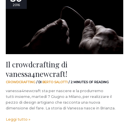
di
2016
vanessa4newcraft!
Il crowdcrafting di
vanessa4newcraft!
CROWDCRAFTING
/ DI
BERTO SALOTTI
/
2 MINUTES OF READING
vanessa4newcraft sta per nascere e la produrremo
tutti insieme, martedì 7 Giugno a Milano, per realizzare il
pezzo di design artigiano che racconta una nuova
dimensione del fare. La storia di Vanessa nasce in Brianza.
Leggi tutto »