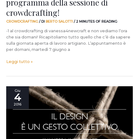
programma della sessione di
crowdcrafting!
CROWDCRAFTING
/ DI
BERTO SALOTTI
/
2 MINUTES OF READING
-1 al crowdcrafting di vanessa4newcraft e non vediamo l’ora
che sia domani! Ricapitoliamo tutto quello che c’è da sapere
sulla giornata aperta di lavoro artigiano. L’appuntamento è
per domani, martedì 7 giugno a
Leggi tutto »
-3
Giu
4
a
vanessa4newcraft.
2016
Con
noi
ci
sarà
anche
CITA: