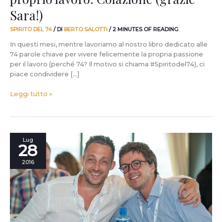
Sara!)
SPIRITO DEL 74
/ DI
BERTO SALOTTI
/
2 MINUTES OF READING
In questi mesi, mentre lavoriamo al nostro libro dedicato alle
74 parole chiave per vivere felicemente la propria passione
per il lavoro (perché 74? Il motivo si chiama #Spiritodel74), ci
piace condividere […]
Leggi tutto »
Le
Lug
28
esperienze
più
2016
belle
del
2016,
parte
prima
(e