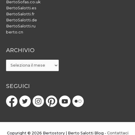
BertoSofas.co.uk
BertoSalotti.es
BertoSalotti.fr
BertoSalotti.de
BertoSalotti.ru
berto.cn
ARCHIVIO
ARCHIVIO
SEGUICI
Copyright © 2026
Bertostory | Berto Salotti Blog
-
Contattaci