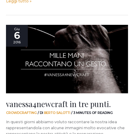
Leggi tutto »
vanessa4newcraft
Giu
6
in
tre
2016
punti.
vanessa4newcraft in tre punti.
CROWDCRAFTING
/ DI
BERTO SALOTTI
/
3 MINUTES OF READING
In questi giorni abbiamo voluto raccontare la nostra idea
rappresentandola con alcune immagini molto evocative che
rappresentano la nostra attività e la preparazione