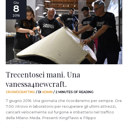
Trecentosei
Giu
8
mani.
Una
2016
vanessa4newcraft.
Trecentosei mani. Una
vanessa4newcraft.
CROWDCRAFTING
/ DI
ADMIN
/
2 MINUTES OF READING
7 giugno 2016. Una giornata che ricorderemo per sempre. Ore
7.00: ritrovo in laboratorio per recuperare gli ultimi attrezzi,
caricarli velocemente sul furgone e imbattersi nel traffico
della Milano-Meda. Presenti KingFlavio e Filippo