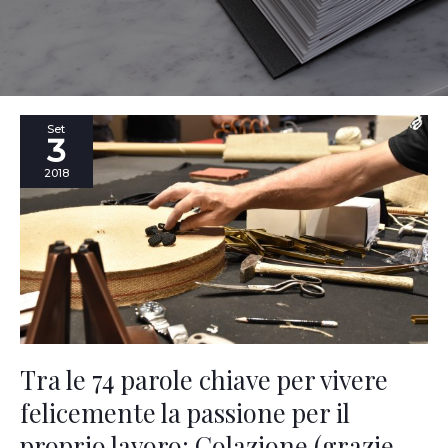
Tra
Set
3
le
74
2018
parole
chiave
per
vivere
felicemente
la
passione
per
il
proprio
Tra le 74 parole chiave per vivere
lavoro:
felicemente la passione per il
Colazione
(grazie
proprio lavoro: Colazione (grazie
Sara!)