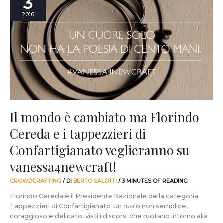
3
è
2016
cambiato
ma
Florindo
Cereda
e
i
tappezzieri
di
Confartigianato
veglieranno
Il mondo è cambiato ma Florindo
su
Cereda e i tappezzieri di
vanessa4newcraft!
Confartigianato veglieranno su
vanessa4newcraft!
CROWDCRAFTING
/ DI
BERTO SALOTTI
/
3 MINUTES OF READING
Florindo Cereda è il Presidente Nazionale della categoria
Tappezzieri di Confartigianato. Un ruolo non semplice,
coraggioso e delicato, visti i discorsi che ruotano intorno alla