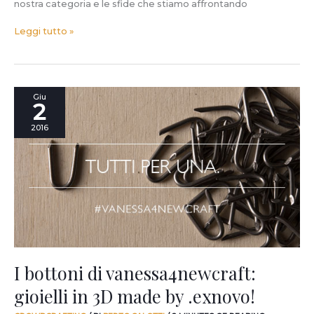
nostra categoria e le sfide che stiamo affrontando
Leggi tutto »
I
Giu
2
bottoni
di
2016
vanessa4newcraft:
gioielli
in
3D
made
by
.exnovo!
I bottoni di vanessa4newcraft:
gioielli in 3D made by .exnovo!