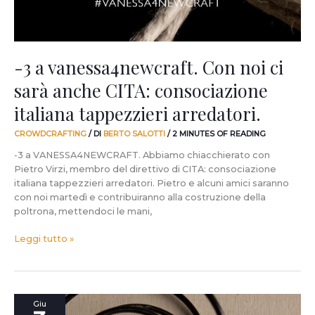
consociazione
italiana
tappezzieri
arredatori.
-3 a vanessa4newcraft. Con noi ci
sarà anche CITA: consociazione
italiana tappezzieri arredatori.
CROWDCRAFTING
/ DI
BERTO SALOTTI
/
2 MINUTES OF READING
-3 a VANESSA4NEWCRAFT. Abbiamo chiacchierato con
Pietro Virzi, membro del direttivo di CITA: consociazione
italiana tappezzieri arredatori. Pietro e alcuni amici saranno
con noi martedì e contribuiranno alla costruzione della
poltrona, mettendoci le mani,
Leggi tutto »
Il
Giu
mondo